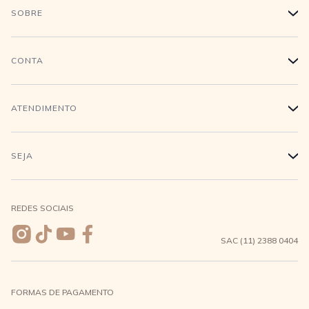
SOBRE
+
História
CONTA
+
Trabalhe conosco
Login
ATENDIMENTO
+
Conecte-se
Minha Conta
Compra Segura
SEJA
+
Meus pedidos
Formas de Pagamento
Seja uma revendedora
REDES SOCIAIS
Wishlist
Entrega e Frete
SAC (11) 2388 0404
Trocas e Devoluções
FORMAS DE PAGAMENTO
Direito de Arrependimento