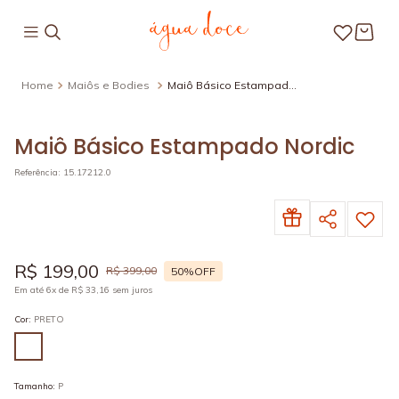
Maiôs e Bodies
Maiô Básico Estampado
Nordic
Maiô Básico Estampado Nordic
Referência
:
15.17212.0
R$
199
,
00
R$
399
,
00
50%
OFF
Em até
6
x de
R$
33
,
16
sem juros
Cor
:
PRETO
Tamanho
:
P