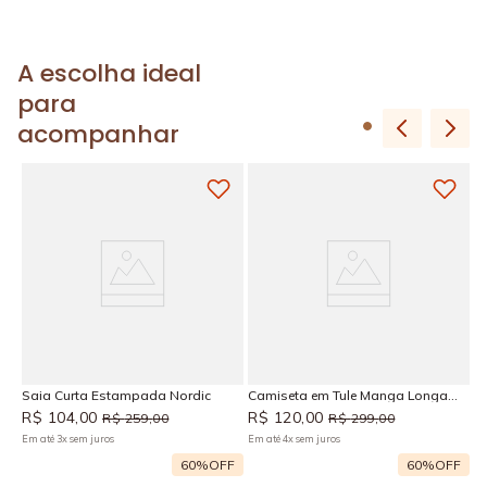
A escolha ideal
para
acompanhar
M
R
Em
Saia Curta Estampada Nordic
Camiseta em Tule Manga Longa
Nordic
R$
104
,
00
R$
120
,
00
R$
259
,
00
R$
299
,
00
Em até
3
x
sem juros
Em até
4
x
sem juros
F
60%
OFF
60%
OFF