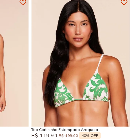
GG
M
G
GG
Adicionar na sacola
Top Cortininha Estampado Araguaia
R$
119
,
94
40%
OFF
R$
199
,
90