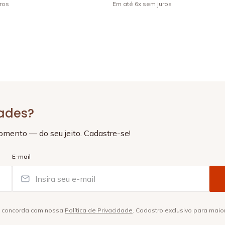
ros
Em até
6
x
sem juros
+
4
dades?
momento — do seu jeito. Cadastre-se!
E-mail
ê concorda com nossa
Política de Privacidade
. Cadastro exclusivo para maio