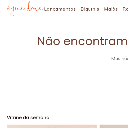
Lançamentos
Biquínis
Maiôs
R
Não encontramo
Mas não
Vitrine da semana