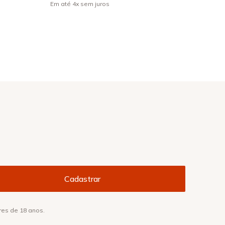
Em até
4
x
sem juros
res de 18 anos.