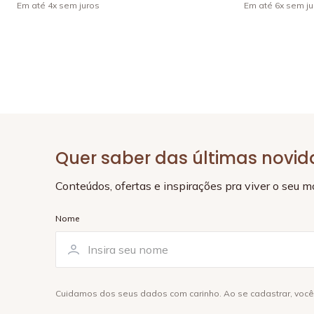
Em até
4
x
sem juros
Em até
6
x
sem ju
Quer saber das últimas novi
Conteúdos, ofertas e inspirações pra viver o seu 
Nome
Cuidamos dos seus dados com carinho. Ao se cadastrar, voc