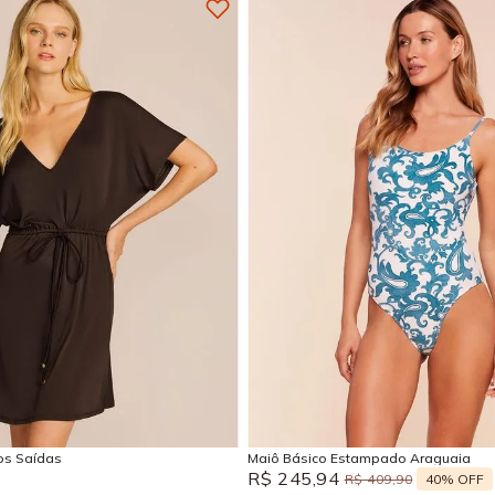
M
G
GG
P
M
G
Adicionar na sacola
Adicionar na sacola
sos Saídas
Maiô Básico Estampado Araguaia
R$
245
,
94
40%
OFF
R$
409
,
90