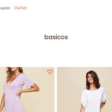
oupas
Outlet
basicos