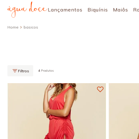
Lançamentos
Biquínis
Maiôs
R
basicos
4
Produtos