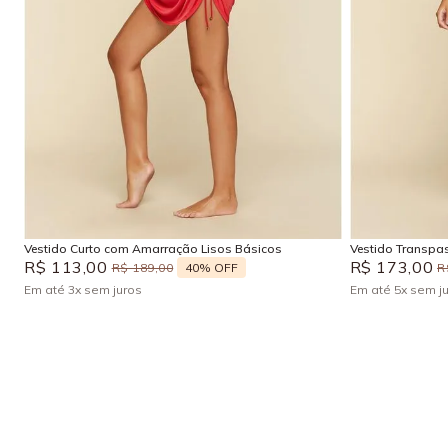
M
G
Adicionar na sacola
Vestido Curto com Amarração Lisos Básicos
Vestido Transpa
R$
113
,
00
R$
173
,
00
40%
OFF
R$
189
,
00
R
Em até
3
x
sem juros
Em até
5
x
sem j