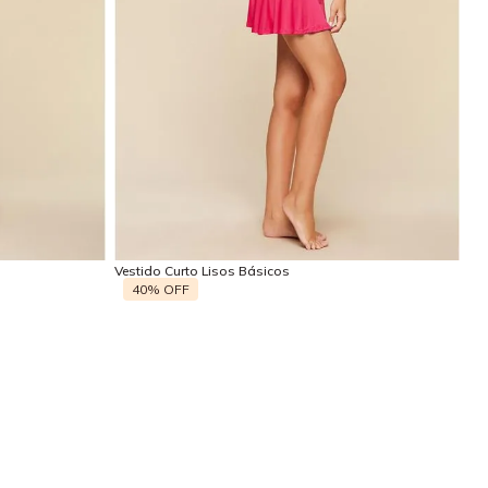
P
M
G
Adicionar na sacola
Vestido Curto Lisos Básicos
40%
OFF