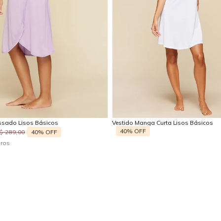
M
P
M
G
Adicionar na sacola
Adicionar na sacola
ssado Lisos Básicos
Vestido Manga Curta Lisos Básicos
40%
OFF
40%
OFF
$
289
,
00
uros