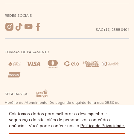
Meus pedidos
Formas de Pagamento
Seja uma revendedora
REDES SOCIAIS
Wishlist
Entrega e Frete
SAC (11) 2388 0404
Trocas e Devoluções
FORMAS DE PAGAMENTO
Direito de Arrependimento
Política de Privacidade
Regras promocionais
SEGURANÇA
Horário de Atendimento: De segunda a quinta-feira das 08:30 às
17:30 e sexta-feira até as 16:30, exceto feriados - Rua Alpont, 428
nível 2 - Bairro Capuava Mauá - São Paulo, CEP: 09380-115 - Água
Coletamos dados para melhorar o desempenho e
Doce Comércio de Roupas e Acessórios Ltda - CNPJ: 57.484.768/0064-
segurança do site, além de personalizar conteúdo e
89
anúncios. Você pode conferir nossa
Política de Privacidade.
© Água Doce 2026 - Todos os direitos reservados