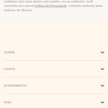
Cuidamos dos seus dados com carinho. Ao se cadastrar, você
concorda com nossa
Política de Privacidade
. Cadastro exclusivo para
maiores de 18 anos.
SOBRE
+
História
CONTA
+
Trabalhe conosco
Login
ATENDIMENTO
+
Conecte-se
Minha Conta
Compra Segura
SEJA
+