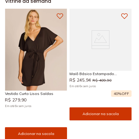
Vitrine da semana
Maiô Básico Estampado
Araguaia
R$
245
,
94
R$
409
,
90
Em até
6
x
sem juros
Vestido Curto Lisos Saídas
40%
OFF
R$
279
,
90
Em até
6
x
sem juros
Adicionar na sacola
Adicionar na sacola