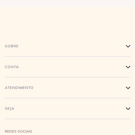
SOBRE
+
História
CONTA
+
Trabalhe conosco
Login
ATENDIMENTO
+
Conecte-se
Minha Conta
Compra Segura
SEJA
+
Meus pedidos
Formas de Pagamento
Seja uma revendedora
REDES SOCIAIS
Wishlist