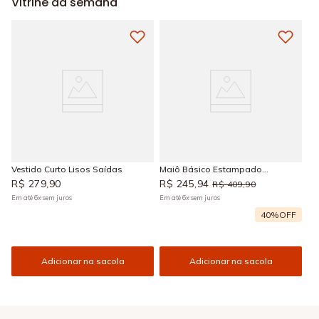
Vitrine da semana
Vestido Curto Lisos Saídas
Maiô Básico Estampado
Araguaia
R$
279
,
90
R$
245
,
94
R$
409
,
90
Em até
6
x
sem juros
Em até
6
x
sem juros
40%
OFF
Adicionar na sacola
Adicionar na sacola