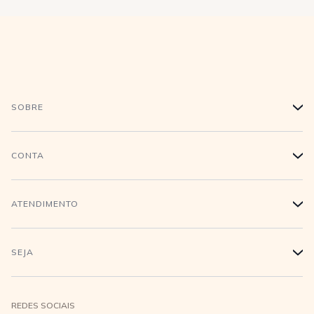
SOBRE
+
História
CONTA
+
Trabalhe conosco
Login
ATENDIMENTO
+
Conecte-se
Minha Conta
Compra Segura
SEJA
+
Meus pedidos
Formas de Pagamento
Seja uma revendedora
REDES SOCIAIS
Wishlist