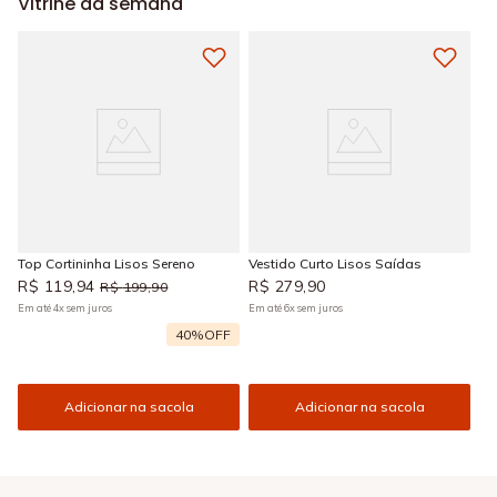
Vitrine da semana
Top Cortininha Lisos Sereno
Vestido Curto Lisos Saídas
R$
119
,
94
R$
279
,
90
R$
199
,
90
Em até
4
x
sem juros
Em até
6
x
sem juros
40%
OFF
Adicionar na sacola
Adicionar na sacola