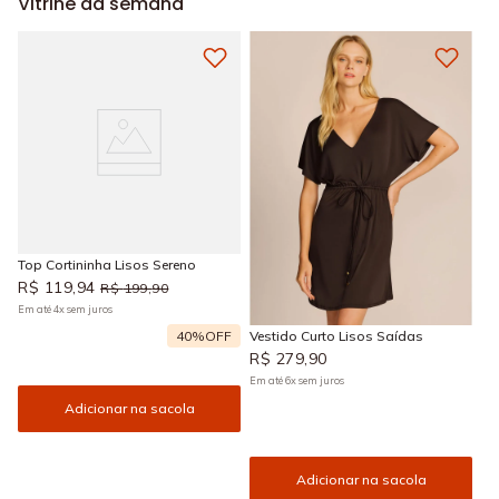
Vitrine da semana
Top Cortininha Lisos Sereno
R$
119
,
94
R$
199
,
90
Em até
4
x
sem juros
40%
OFF
Vestido Curto Lisos Saídas
R$
279
,
90
Em até
6
x
sem juros
Adicionar na sacola
Adicionar na sacola