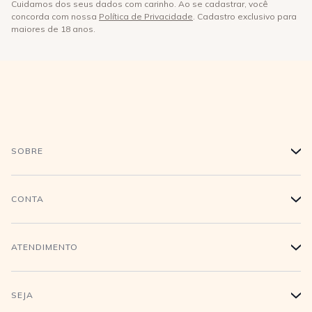
Cuidamos dos seus dados com carinho. Ao se cadastrar, você
concorda com nossa
Política de Privacidade
. Cadastro exclusivo para
maiores de 18 anos.
SOBRE
+
História
CONTA
+
Trabalhe conosco
Login
ATENDIMENTO
+
Conecte-se
Minha Conta
Compra Segura
SEJA
+