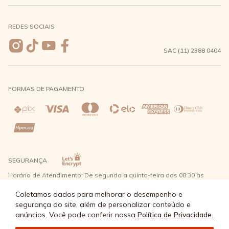
Meus pedidos
Formas de Pagamento
Seja uma revendedora
REDES SOCIAIS
Wishlist
Entrega e Frete
SAC (11) 2388 0404
Trocas e Devoluções
FORMAS DE PAGAMENTO
Direito de Arrependimento
Política de Privacidade
Regras promocionais
SEGURANÇA
Horário de Atendimento: De segunda a quinta-feira das 08:30 às
17:30 e sexta-feira até as 16:30, exceto feriados - Rua Alpont, 428
nível 2 - Bairro Capuava Mauá - São Paulo, CEP: 09380-115 - Água
Coletamos dados para melhorar o desempenho e
Doce Comércio de Roupas e Acessórios Ltda - CNPJ: 57.484.768/0064-
segurança do site, além de personalizar conteúdo e
89
anúncios. Você pode conferir nossa
Política de Privacidade.
© Água Doce 2026 - Todos os direitos reservados