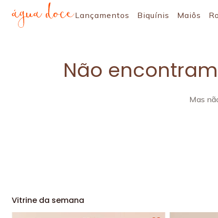
Lançamentos
Biquínis
Maiôs
R
Não encontramo
Mas não
Vitrine da semana