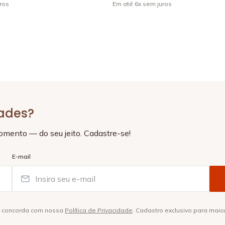
ros
Em até
6
x
sem juros
+
4
dades?
momento — do seu jeito. Cadastre-se!
E-mail
ê concorda com nossa
Política de Privacidade
. Cadastro exclusivo para maio