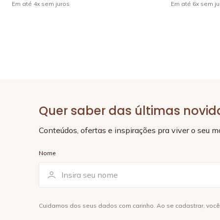
Em até
4
x
sem juros
Em até
6
x
sem ju
Quer saber das últimas novi
Conteúdos, ofertas e inspirações pra viver o seu 
Nome
Cuidamos dos seus dados com carinho. Ao se cadastrar, voc