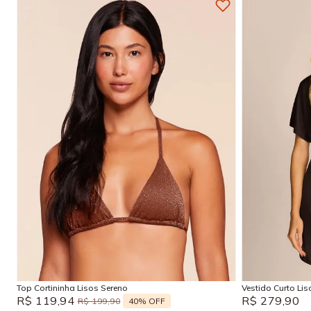
P
M
G
GG
P
Adicionar na sacola
Top Cortininha Lisos Sereno
Vestido Curto Li
R$
119
,
94
R$
279
,
90
40%
OFF
R$
199
,
90