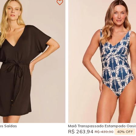
M
G
GG
P
M
EG
Adicionar na sacola
Adicionar na sacola
sos Saídas
Maiô Transpassado Estampado Oasi
R$
263
,
94
40%
OFF
R$
439
,
90