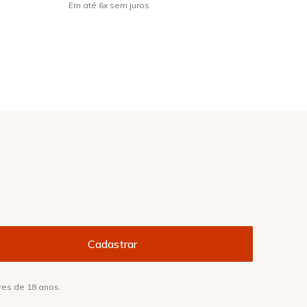
Em até
6
x
sem juros
res de 18 anos.