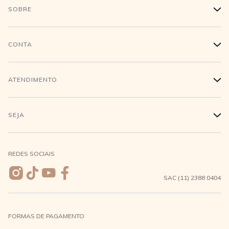
História
CONTA
+
Trabalhe conosco
Login
ATENDIMENTO
+
Conecte-se
Minha Conta
Compra Segura
SEJA
+
Meus pedidos
Formas de Pagamento
Seja uma revendedora
REDES SOCIAIS
Wishlist
Entrega e Frete
SAC (11) 2388 0404
Trocas e Devoluções
FORMAS DE PAGAMENTO
Direito de Arrependimento
Política de Privacidade