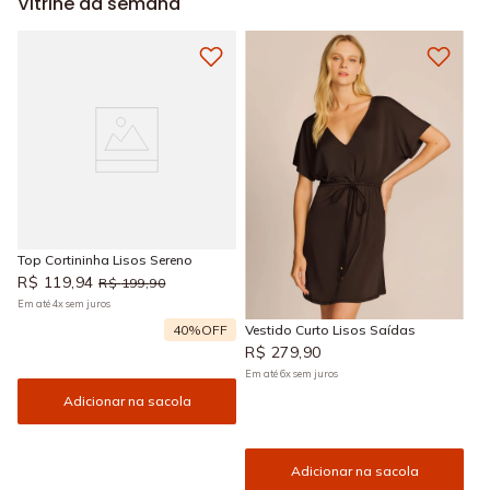
Vitrine da semana
Top Cortininha Lisos Sereno
R$
119
,
94
R$
199
,
90
Em até
4
x
sem juros
40%
OFF
Vestido Curto Lisos Saídas
R$
279
,
90
Em até
6
x
sem juros
Adicionar na sacola
Adicionar na sacola