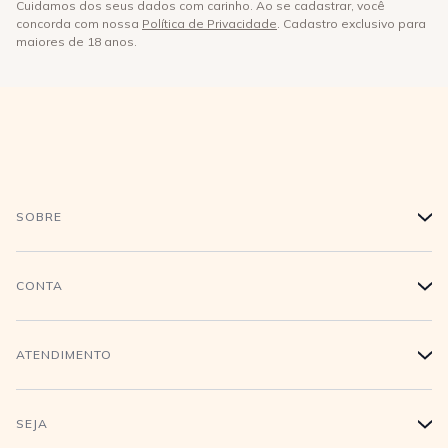
Cuidamos dos seus dados com carinho. Ao se cadastrar, você
concorda com nossa
Política de Privacidade
. Cadastro exclusivo para
maiores de 18 anos.
SOBRE
+
História
CONTA
+
Trabalhe conosco
Login
ATENDIMENTO
+
Conecte-se
Minha Conta
Compra Segura
SEJA
+