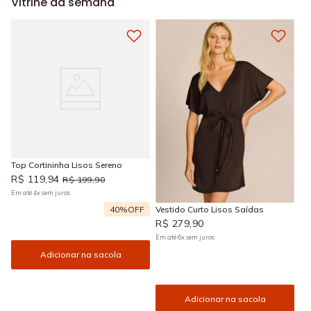
Vitrine da semana
Top Cortininha Lisos Sereno
R$
119
,
94
R$
199
,
90
Em até
4
x
sem juros
40%
OFF
Vestido Curto Lisos Saídas
R$
279
,
90
Em até
6
x
sem juros
Adicionar na sacola
Adicionar na sacola