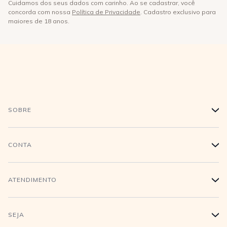
Cuidamos dos seus dados com carinho. Ao se cadastrar, você
concorda com nossa
Política de Privacidade
. Cadastro exclusivo para
maiores de 18 anos.
SOBRE
+
História
CONTA
+
Trabalhe conosco
Login
ATENDIMENTO
+
Conecte-se
Minha Conta
Compra Segura
SEJA
+