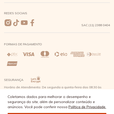
Meus pedidos
Formas de Pagamento
Seja uma revendedora
REDES SOCIAIS
Wishlist
Entrega e Frete
SAC (11) 2388 0404
Trocas e Devoluções
FORMAS DE PAGAMENTO
Direito de Arrependimento
Política de Privacidade
Regras promocionais
SEGURANÇA
Horário de Atendimento: De segunda a quinta-feira das 08:30 às
17:30 e sexta-feira até as 16:30, exceto feriados - Rua Alpont, 428
nível 2 - Bairro Capuava Mauá - São Paulo, CEP: 09380-115 - Água
Coletamos dados para melhorar o desempenho e
Doce Comércio de Roupas e Acessórios Ltda - CNPJ: 57.484.768/0064-
segurança do site, além de personalizar conteúdo e
89
anúncios. Você pode conferir nossa
Política de Privacidade.
© Água Doce 2026 - Todos os direitos reservados