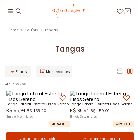
Biquínis
Tangas
Tangas
Mais recentes
194
Produtos
Tanga Lateral Estreita Lisos Sereno
Tanga Lateral Estreita Lisos Sereno
R$
95
,
94
R$
95
,
94
R$
159
,
90
R$
159
,
90
Em até
3
x
sem juros
Em até
3
x
sem juros
40%
OFF
40%
OFF
Adicionar na sacola
Adicionar na sacola