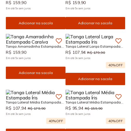
Caraíva
Caraíva
R$
159
,
90
R$
159
,
90
Em até
5
x
sem juros
Em até
5
x
sem juros
Adicionar na sacola
Adicionar na sacola
Tanga Amarradinha Estampada
Tanga Lateral Larga Estampada
Caraíva
Íris
R$
159
,
90
R$
107
,
94
R$
179
,
90
Em até
5
x
sem juros
Em até
3
x
sem juros
40%
OFF
Adicionar na sacola
Adicionar na sacola
Tanga Lateral Média Estampada
Tanga Lateral Média Estampada
Íris
Íris
R$
107
,
94
R$
95
,
94
R$
179
,
90
R$
159
,
90
Em até
3
x
sem juros
Em até
3
x
sem juros
40%
OFF
40%
OFF