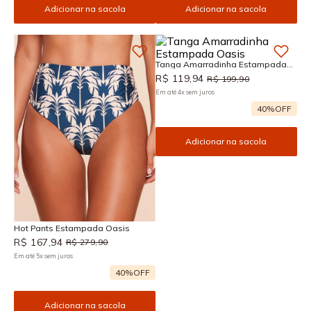
Adicionar na sacola
Adicionar na sacola
Tanga Amarradinha Estampada
Oasis
R$
119
,
94
R$
199
,
90
Em até
4
x
sem juros
40%
OFF
Adicionar na sacola
Hot Pants Estampada Oasis
R$
167
,
94
R$
279
,
90
Em até
5
x
sem juros
40%
OFF
Adicionar na sacola