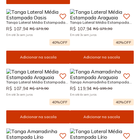
Tanga Lateral Média Estampada
Tanga Lateral Média Estampada
Oasis
Araguaia
R$
107
,
94
R$
107
,
94
R$
179
,
90
R$
179
,
90
Em até
3
x
sem juros
Em até
3
x
sem juros
40%
OFF
40%
OFF
Adicionar na sacola
Adicionar na sacola
Tanga Lateral Média Estampada
Tanga Amarradinha Estampada
Araguaia
Araguaia
R$
107
,
94
R$
119
,
94
R$
179
,
90
R$
199
,
90
Em até
3
x
sem juros
Em até
4
x
sem juros
40%
OFF
40%
OFF
Adicionar na sacola
Adicionar na sacola