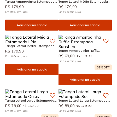
Tanga Amarradinha Estampada
Tanga Lateral Média Estampada
Lírio
Lírio
R$
179
,
90
R$
179
,
90
Em até
6
x
sem juros
Em até
6
x
sem juros
Adicionar na sacola
Adicionar na sacola
Tanga Lateral Média Estampada
Lírio
Tanga Amarradinha Ruffle
R$
179
,
90
Estampada Sunshine
R$
69
,
00
R$
139
,
90
Em até
6
x
sem juros
Em até
2
x
sem juros
51%
OFF
Adicionar na sacola
Adicionar na sacola
Tanga Lateral Larga Estampada
Tanga Lateral Larga Estampada
Oasis
Soul
R$
79
,
00
R$
89
,
00
R$
159
,
90
R$
179
,
90
Em até
2
x
sem juros
Em até
2
x
sem juros