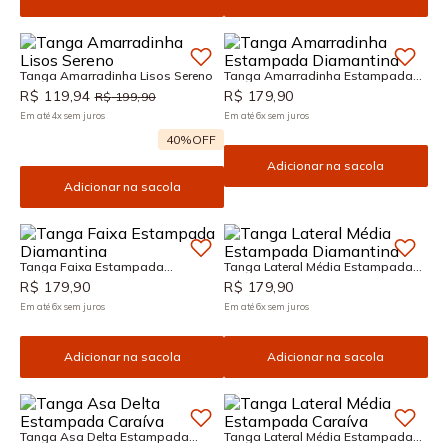
Tanga Amarradinha Lisos Sereno
Tanga Amarradinha Estampada
Diamantina
R$
119
,
94
R$
179
,
90
R$
199
,
90
Em até
4
x
sem juros
Em até
6
x
sem juros
40%
OFF
Adicionar na sacola
Adicionar na sacola
Tanga Faixa Estampada
Tanga Lateral Média Estampada
Diamantina
Diamantina
R$
179
,
90
R$
179
,
90
Em até
6
x
sem juros
Em até
6
x
sem juros
Adicionar na sacola
Adicionar na sacola
Tanga Asa Delta Estampada
Tanga Lateral Média Estampada