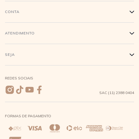
História
CONTA
+
Trabalhe conosco
Login
ATENDIMENTO
+
Conecte-se
Minha Conta
Compra Segura
SEJA
+
Meus pedidos
Formas de Pagamento
Seja uma revendedora
REDES SOCIAIS
Wishlist
Entrega e Frete
SAC (11) 2388 0404
Trocas e Devoluções
FORMAS DE PAGAMENTO
Direito de Arrependimento
Política de Privacidade