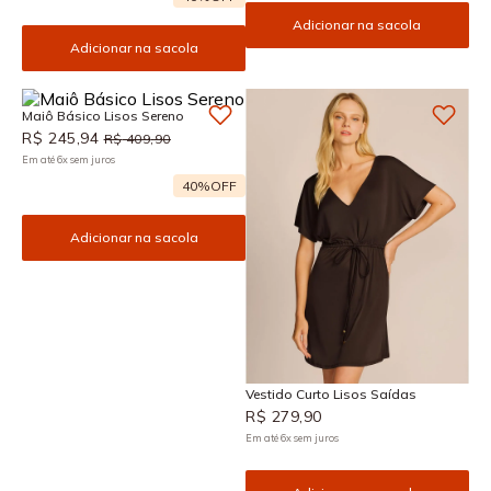
Adicionar na sacola
Adicionar na sacola
Maiô Básico Lisos Sereno
R$
245
,
94
R$
409
,
90
Em até
6
x
sem juros
40%
OFF
Adicionar na sacola
Vestido Curto Lisos Saídas
R$
279
,
90
Em até
6
x
sem juros