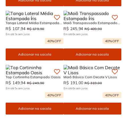
Adicionar na sacola
Adicionar na sacola
Tanga Lateral Média Estampada
Maiô Transpassado Estampado
Íris
Íris
R$
107
,
94
R$
245
,
94
R$
179
,
90
R$
409
,
90
Em até
3
x
sem juros
Em até
6
x
sem juros
40%
OFF
40%
OFF
Adicionar na sacola
Adicionar na sacola
Top Cortininha Estampado Oasis
Maiô Básico Com Decote V Lisos
R$
149
,
94
R$
191
,
00
R$
249
,
90
R$
319
,
00
Em até
5
x
sem juros
Em até
6
x
sem juros
40%
OFF
40%
OFF
Adicionar na sacola
Adicionar na sacola