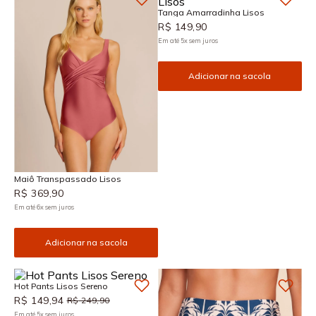
Tanga Amarradinha Lisos
R$
149
,
90
Em até
5
x
sem juros
Adicionar na sacola
Maiô Transpassado Lisos
R$
369
,
90
Em até
6
x
sem juros
Adicionar na sacola
Hot Pants Lisos Sereno
R$
149
,
94
R$
249
,
90
Em até
5
x
sem juros