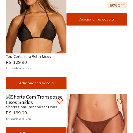
50%
OFF
Adicionar na sacola
Top Cortininha Ruffle Lisos
R$
129
,
90
Em até
4
x
sem juros
Adicionar na sacola
Shorts Com Transpasse Lisos
Saídas
R$
199
,
00
Em até
6
x
sem juros