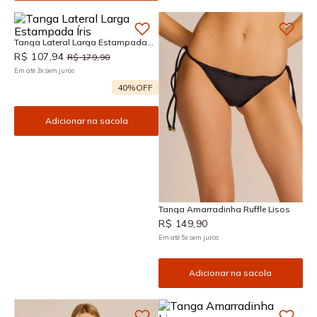
Tanga Lateral Larga Estampada
Íris
R$
107
,
94
R$
179
,
90
Em até
3
x
sem juros
40%
OFF
Adicionar na sacola
Tanga Amarradinha Ruffle Lisos
R$
149
,
90
Em até
5
x
sem juros
Adicionar na sacola