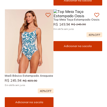
Adicionar na sacola
Top Meia Taça Estampado Oasis
R$
149
,
94
R$
249
,
90
Em até
5
x
sem juros
40%
OFF
Adicionar na sacola
Maiô Básico Estampado Araguaia
R$
245
,
94
R$
409
,
90
Em até
6
x
sem juros
40%
OFF
Adicionar na sacola