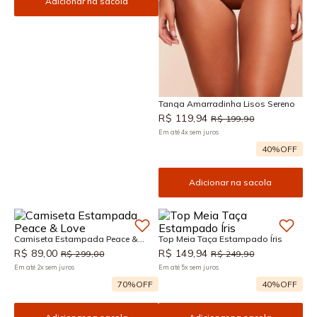
Adicionar na sacola
Tanga Amarradinha Lisos Sereno
R$
119
,
94
R$
199
,
90
Em até
4
x
sem juros
40%
OFF
Adicionar na sacola
Camiseta Estampada Peace &
Top Meia Taça Estampado Íris
Love
R$
89
,
00
R$
149
,
94
R$
299
,
00
R$
249
,
90
Em até
2
x
sem juros
Em até
5
x
sem juros
70%
OFF
40%
OFF