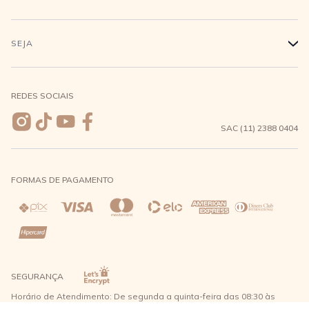
Conecte-se
Minha Conta
Compra Segura
SEJA
+
Meus pedidos
Formas de Pagamento
Seja uma revendedora
REDES SOCIAIS
Wishlist
Entrega e Frete
SAC (11) 2388 0404
Trocas e Devoluções
FORMAS DE PAGAMENTO
Direito de Arrependimento
Política de Privacidade
Regras promocionais
SEGURANÇA
Horário de Atendimento: De segunda a quinta-feira das 08:30 às
17:30 e sexta-feira até as 16:30, exceto feriados - Rua Alpont, 428