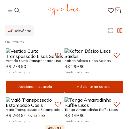
Relevância
716
Produtos
Vestido Curto Transpassado Lisos
Kaftan Básico Lisos Saídas
Saídas
R$
279
,
90
R$
299
,
90
Em até
6
x
sem juros
Em até
6
x
sem juros
Adicionar na sacola
Adicionar na sacola
Maiô Transpassado Estampado
Tanga Amarradinha Ruffle Lisos
Oasis
R$
263
,
94
R$
149
,
90
R$
439
,
90
Em até
6
x
sem juros
Em até
5
x
sem juros
40%
OFF