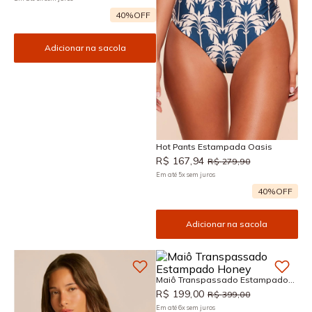
40%
OFF
Adicionar na sacola
Hot Pants Estampada Oasis
R$
167
,
94
R$
279
,
90
Em até
5
x
sem juros
40%
OFF
Adicionar na sacola
Maiô Transpassado Estampado
Honey
R$
199
,
00
R$
399
,
00
Em até
6
x
sem juros