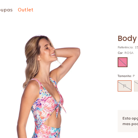
oupas
Outlet
Body
Referência
:
1
Cor
:
ROSA
Tamanho
:
P
P
Esta op
mas pod