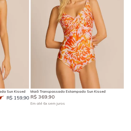
P
M
G
GG
EG
Adicionar na sacola
ada Sun Kissed
Maiô Transpassado Estampado Sun Kissed
R$
369
,
90
R$ 159,90
Em até
6
x
sem juros