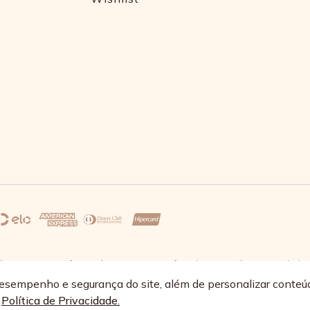
s 17:30 e sexta-feira até as 16:30, exceto feriados - Rua Alpont, 428 nível 
68/0064-89
esempenho e segurança do site, além de personalizar conteú
a
Política de Privacidade.