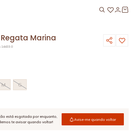
 Regata Marina
5.14433.0
M
G
ção está esgotada por enquanto,
Avise-me quando voltar
emos te avisar quando voltar!