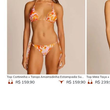
Adicionar na sacola
Top Cortininha + Tanga Amarradinha Estampada Sun
Top Meia Taça +
Kissed
Kissed
R$ 159,90
R$ 159,90
R$ 239,