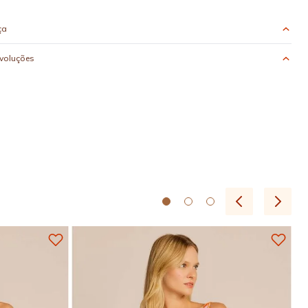
ça
evoluções