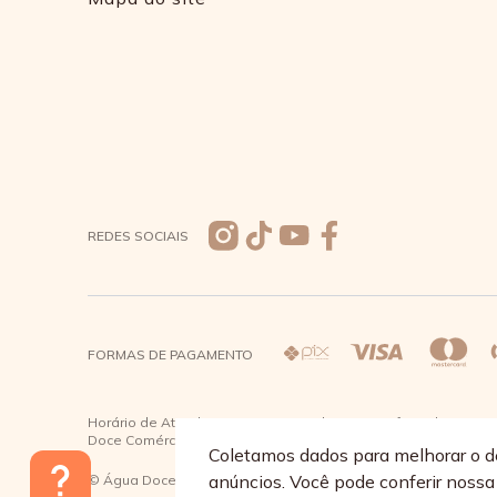
REDES SOCIAIS
FORMAS DE PAGAMENTO
Horário de Atendimento: De segunda a quinta-feira das 08:30 à
Doce Comércio de Roupas e Acessórios Ltda - CNPJ: 57.484.7
Coletamos dados para melhorar o d
anúncios. Você pode conferir noss
© Água Doce 2026 - Todos os direitos reservados