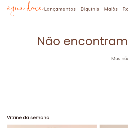
Lançamentos
Biquínis
Maiôs
R
Não encontramo
Mas não
Vitrine da semana