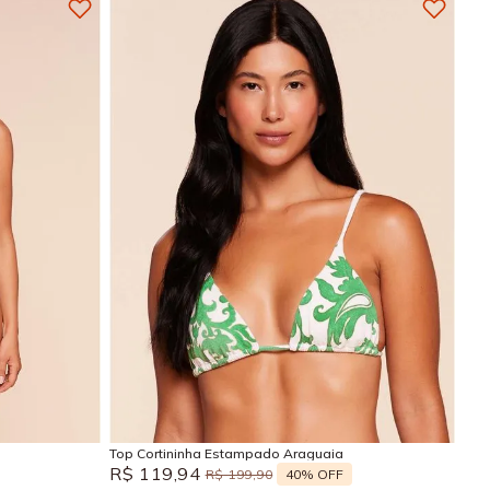
GG
M
G
GG
Adicionar na sacola
Top Cortininha Estampado Araguaia
R$
119
,
94
40%
OFF
R$
199
,
90