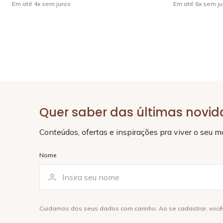
Em até
4
x
sem juros
Em até
6
x
sem ju
Quer saber das últimas novi
Conteúdos, ofertas e inspirações pra viver o seu 
Nome
Cuidamos dos seus dados com carinho. Ao se cadastrar, voc