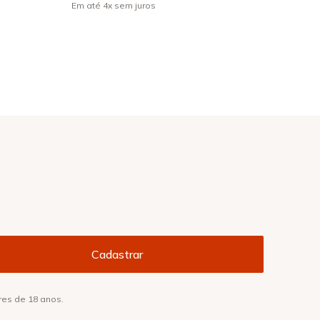
Em até
4
x
sem juros
res de 18 anos.