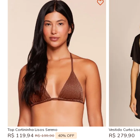
P
M
G
GG
P
Adicionar na sacola
Top Cortininha Lisos Sereno
Vestido Curto Li
R$
119
,
94
R$
279
,
90
40%
OFF
R$
199
,
90