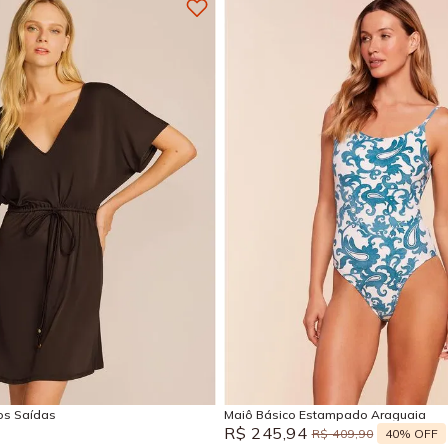
M
G
GG
P
M
G
Adicionar na sacola
Adicionar na sacola
sos Saídas
Maiô Básico Estampado Araguaia
R$
245
,
94
40%
OFF
R$
409
,
90