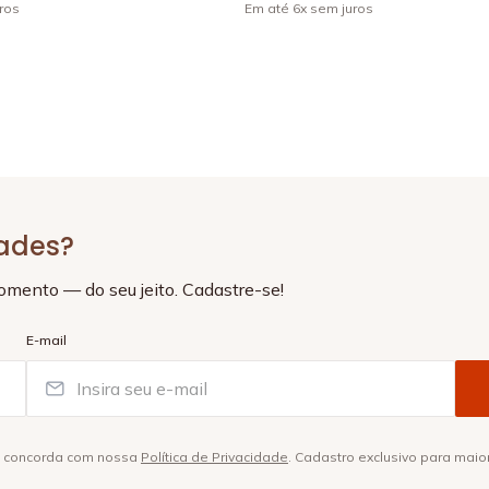
ros
Em até
6
x
sem juros
+
4
dades?
momento — do seu jeito. Cadastre-se!
E-mail
ê concorda com nossa
Política de Privacidade
. Cadastro exclusivo para maio