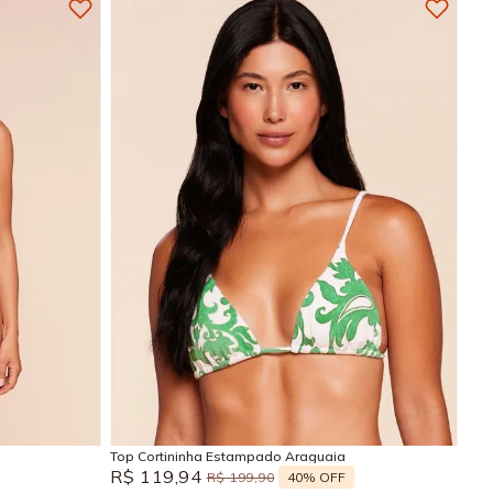
GG
M
G
GG
Adicionar na sacola
Top Cortininha Estampado Araguaia
R$
119
,
94
40%
OFF
R$
199
,
90