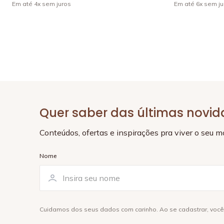
Em até
4
x
sem juros
Em até
6
x
sem ju
Quer saber das últimas novi
Conteúdos, ofertas e inspirações pra viver o seu 
Nome
Cuidamos dos seus dados com carinho. Ao se cadastrar, voc