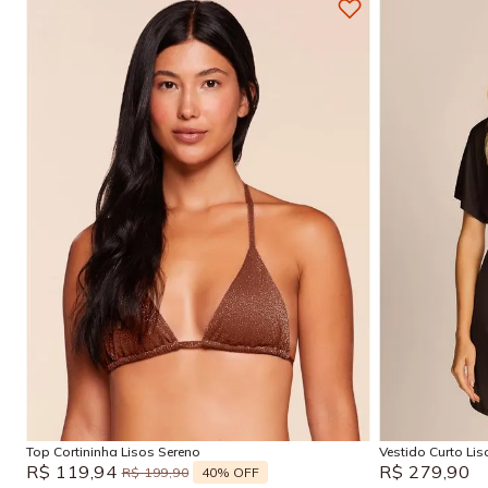
P
M
G
GG
P
Adicionar na sacola
Top Cortininha Lisos Sereno
Vestido Curto Li
R$
119
,
94
R$
279
,
90
40%
OFF
R$
199
,
90