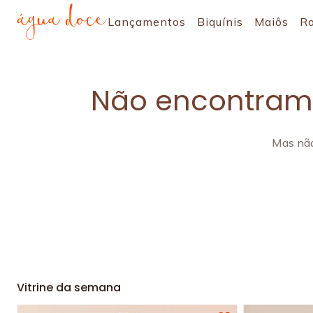
Lançamentos
Biquínis
Maiôs
R
Não encontramo
Mas não
Vitrine da semana