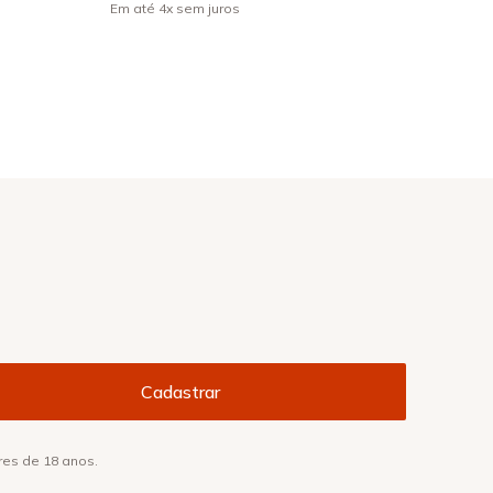
Em até
4
x
sem juros
res de 18 anos.