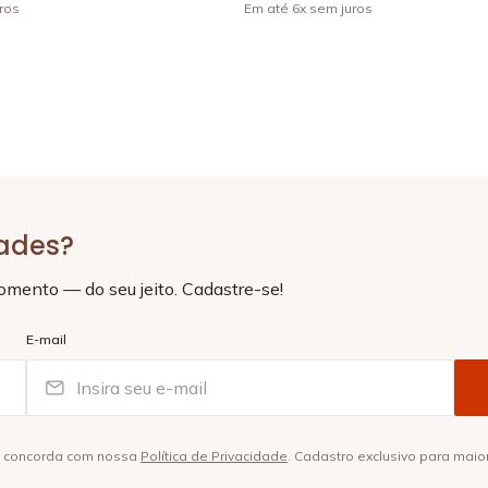
ros
Em até
6
x
sem juros
+
4
dades?
momento — do seu jeito. Cadastre-se!
E-mail
ê concorda com nossa
Política de Privacidade
. Cadastro exclusivo para maio