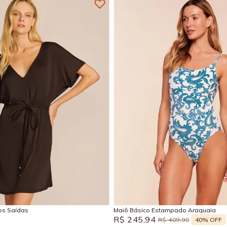
M
G
GG
P
M
G
Adicionar na sacola
Adicionar na sacola
sos Saídas
Maiô Básico Estampado Araguaia
R$
245
,
94
40%
OFF
R$
409
,
90