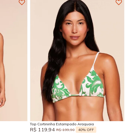
GG
M
G
GG
Adicionar na sacola
Top Cortininha Estampado Araguaia
R$
119
,
94
40%
OFF
R$
199
,
90