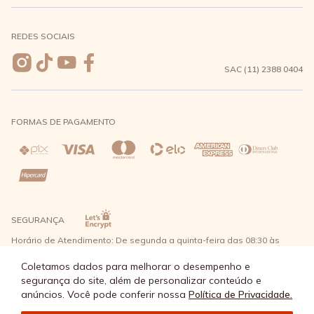
Meus pedidos
Formas de Pagamento
Seja uma revendedora
REDES SOCIAIS
Wishlist
Entrega e Frete
SAC (11) 2388 0404
Trocas e Devoluções
FORMAS DE PAGAMENTO
Direito de Arrependimento
Política de Privacidade
Regras promocionais
SEGURANÇA
Horário de Atendimento: De segunda a quinta-feira das 08:30 às
17:30 e sexta-feira até as 16:30, exceto feriados - Rua Alpont, 428
nível 2 - Bairro Capuava Mauá - São Paulo, CEP: 09380-115 - Água
Coletamos dados para melhorar o desempenho e
Doce Comércio de Roupas e Acessórios Ltda - CNPJ: 57.484.768/0064-
segurança do site, além de personalizar conteúdo e
89
anúncios. Você pode conferir nossa
Política de Privacidade.
© Água Doce 2026 - Todos os direitos reservados