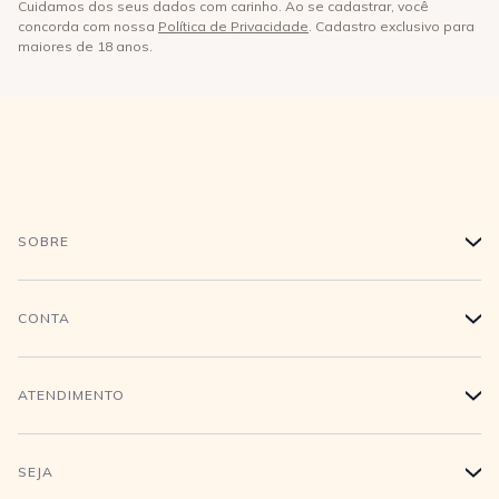
Cuidamos dos seus dados com carinho. Ao se cadastrar, você
concorda com nossa
Política de Privacidade
. Cadastro exclusivo para
maiores de 18 anos.
SOBRE
+
História
CONTA
+
Trabalhe conosco
Login
ATENDIMENTO
+
Conecte-se
Minha Conta
Compra Segura
SEJA
+