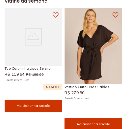
Vitrine da semana
Top Cortininha Lisos Sereno
R$
119
,
94
R$
199
,
90
Em até
4
x
sem juros
40%
OFF
Vestido Curto Lisos Saídas
R$
279
,
90
Em até
6
x
sem juros
Adicionar na sacola
Adicionar na sacola