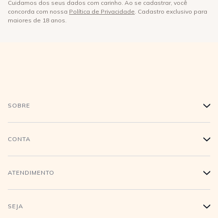
Cuidamos dos seus dados com carinho. Ao se cadastrar, você
concorda com nossa
Política de Privacidade
. Cadastro exclusivo para
maiores de 18 anos.
SOBRE
+
História
CONTA
+
Trabalhe conosco
Login
ATENDIMENTO
+
Conecte-se
Minha Conta
Compra Segura
SEJA
+