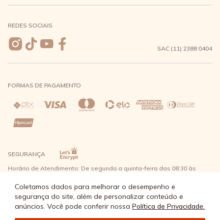
Meus pedidos
Formas de Pagamento
Seja uma revendedora
REDES SOCIAIS
Wishlist
Entrega e Frete
SAC (11) 2388 0404
Trocas e Devoluções
FORMAS DE PAGAMENTO
Direito de Arrependimento
Política de Privacidade
Regras promocionais
SEGURANÇA
Horário de Atendimento: De segunda a quinta-feira das 08:30 às
17:30 e sexta-feira até as 16:30, exceto feriados - Rua Alpont, 428
nível 2 - Bairro Capuava Mauá - São Paulo, CEP: 09380-115 - Água
Coletamos dados para melhorar o desempenho e
Doce Comércio de Roupas e Acessórios Ltda - CNPJ: 57.484.768/0064-
segurança do site, além de personalizar conteúdo e
89
anúncios. Você pode conferir nossa
Política de Privacidade.
© Água Doce 2026 - Todos os direitos reservados