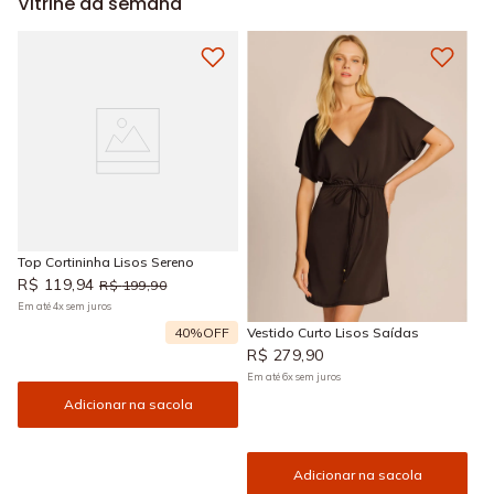
Vitrine da semana
Top Cortininha Lisos Sereno
R$
119
,
94
R$
199
,
90
Em até
4
x
sem juros
40%
OFF
Vestido Curto Lisos Saídas
R$
279
,
90
Em até
6
x
sem juros
Adicionar na sacola
Adicionar na sacola