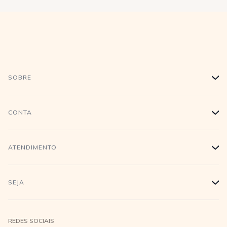
SOBRE
+
História
CONTA
+
Trabalhe conosco
Login
ATENDIMENTO
+
Conecte-se
Minha Conta
Compra Segura
SEJA
+
Meus pedidos
Formas de Pagamento
Seja uma revendedora
REDES SOCIAIS
Wishlist