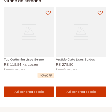
Vitrine da semana
Top Cortininha Lisos Sereno
Vestido Curto Lisos Saídas
R$
119
,
94
R$
279
,
90
R$
199
,
90
Em até
4
x
sem juros
Em até
6
x
sem juros
40%
OFF
Adicionar na sacola
Adicionar na sacola