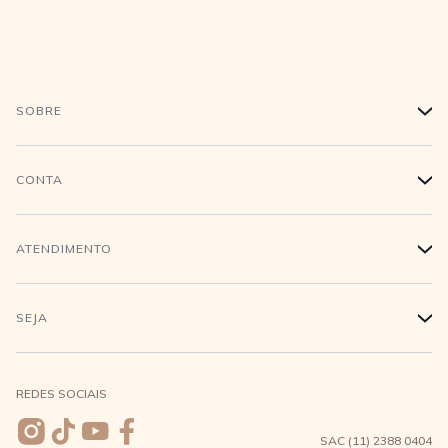
SOBRE
+
História
CONTA
+
Trabalhe conosco
Login
ATENDIMENTO
+
Conecte-se
Minha Conta
Compra Segura
SEJA
+
Meus pedidos
Formas de Pagamento
Seja uma revendedora
REDES SOCIAIS
Wishlist
Entrega e Frete
SAC (11) 2388 0404