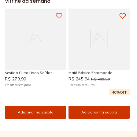
Vitrine da semana
Vestido Curto Lisos Saídas
Maiô Básico Estampado
Araguaia
R$
279
,
90
R$
245
,
94
R$
409
,
90
Em até
6
x
sem juros
Em até
6
x
sem juros
40%
OFF
Adicionar na sacola
Adicionar na sacola