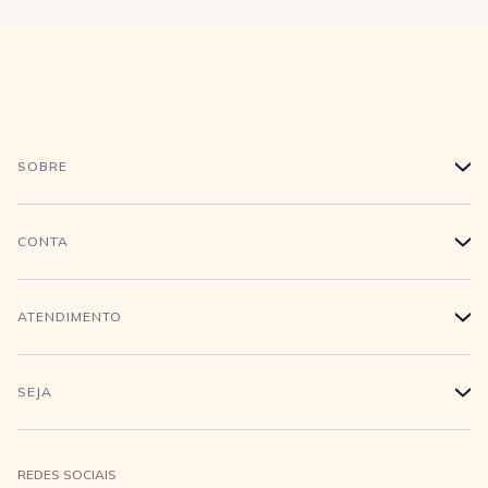
SOBRE
+
História
CONTA
+
Trabalhe conosco
Login
ATENDIMENTO
+
Conecte-se
Minha Conta
Compra Segura
SEJA
+
Meus pedidos
Formas de Pagamento
Seja uma revendedora
REDES SOCIAIS
Wishlist