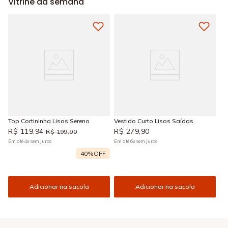
Vitrine da semana
Top Cortininha Lisos Sereno
Vestido Curto Lisos Saídas
R$
119
,
94
R$
279
,
90
R$
199
,
90
Em até
4
x
sem juros
Em até
6
x
sem juros
40%
OFF
Adicionar na sacola
Adicionar na sacola