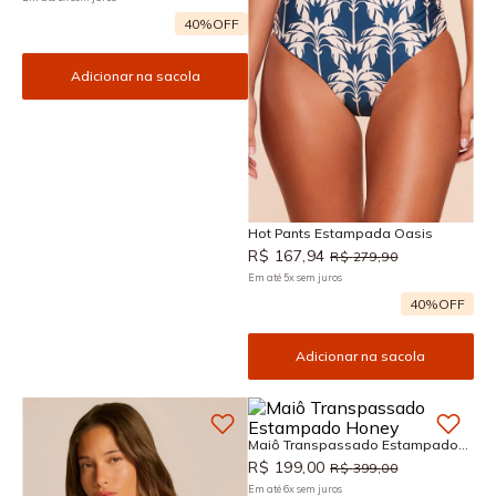
40%
OFF
Adicionar na sacola
Hot Pants Estampada Oasis
R$
167
,
94
R$
279
,
90
Em até
5
x
sem juros
40%
OFF
Adicionar na sacola
Maiô Transpassado Estampado
Honey
R$
199
,
00
R$
399
,
00
Em até
6
x
sem juros