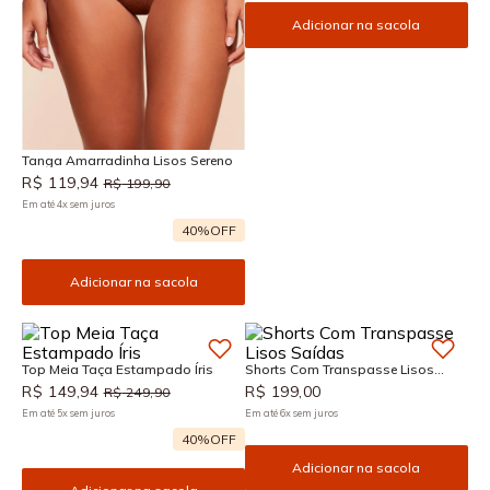
Adicionar na sacola
Tanga Amarradinha Lisos Sereno
R$
119
,
94
R$
199
,
90
Em até
4
x
sem juros
40%
OFF
Adicionar na sacola
Top Meia Taça Estampado Íris
Shorts Com Transpasse Lisos
Saídas
R$
149
,
94
R$
199
,
00
R$
249
,
90
Em até
5
x
sem juros
Em até
6
x
sem juros
40%
OFF
Adicionar na sacola