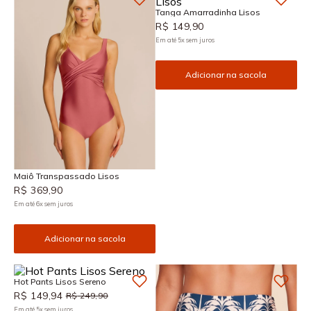
Tanga Amarradinha Lisos
R$
149
,
90
Em até
5
x
sem juros
Adicionar na sacola
Maiô Transpassado Lisos
R$
369
,
90
Em até
6
x
sem juros
Adicionar na sacola
Hot Pants Lisos Sereno
R$
149
,
94
R$
249
,
90
Em até
5
x
sem juros