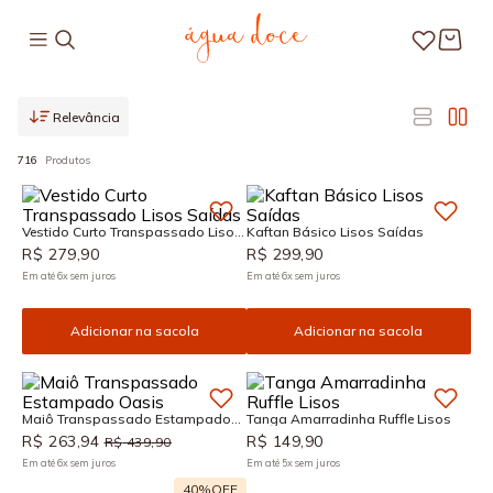
Relevância
716
Produtos
Vestido Curto Transpassado Lisos
Kaftan Básico Lisos Saídas
Saídas
R$
279
,
90
R$
299
,
90
Em até
6
x
sem juros
Em até
6
x
sem juros
Adicionar na sacola
Adicionar na sacola
Maiô Transpassado Estampado
Tanga Amarradinha Ruffle Lisos
Oasis
R$
263
,
94
R$
149
,
90
R$
439
,
90
Em até
6
x
sem juros
Em até
5
x
sem juros
40%
OFF