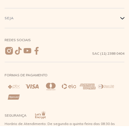
Conecte-se
Minha Conta
Compra Segura
SEJA
+
Meus pedidos
Formas de Pagamento
Seja uma revendedora
REDES SOCIAIS
Wishlist
Entrega e Frete
SAC (11) 2388 0404
Trocas e Devoluções
FORMAS DE PAGAMENTO
Direito de Arrependimento
Política de Privacidade
Regras promocionais
SEGURANÇA
Horário de Atendimento: De segunda a quinta-feira das 08:30 às
17:30 e sexta-feira até as 16:30, exceto feriados - Rua Alpont, 428