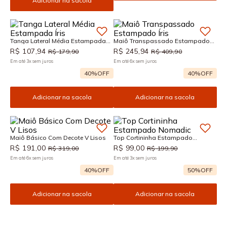
Adicionar na sacola
Tanga Lateral Média Estampada
Maiô Transpassado Estampado
Íris
Íris
R$
107
,
94
R$
245
,
94
R$
179
,
90
R$
409
,
90
Em até
3
x
sem juros
Em até
6
x
sem juros
40%
OFF
40%
OFF
Adicionar na sacola
Adicionar na sacola
Maiô Básico Com Decote V Lisos
Top Cortininha Estampado
Nomadic
R$
191
,
00
R$
99
,
00
R$
319
,
00
R$
199
,
90
Em até
6
x
sem juros
Em até
3
x
sem juros
40%
OFF
50%
OFF
Adicionar na sacola
Adicionar na sacola