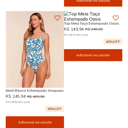
Adicionar na sacola
Top Meia Taça Estampado Oasis
R$
149
,
94
R$
249
,
90
Em até
5
x
sem juros
40%
OFF
Adicionar na sacola
Maiô Básico Estampado Araguaia
R$
245
,
94
R$
409
,
90
Em até
6
x
sem juros
40%
OFF
Adicionar na sacola