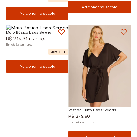
Adicionar na sacola
Adicionar na sacola
Maiô Básico Lisos Sereno
R$
245
,
94
R$
409
,
90
Em até
6
x
sem juros
40%
OFF
Adicionar na sacola
Vestido Curto Lisos Saídas
R$
279
,
90
Em até
6
x
sem juros