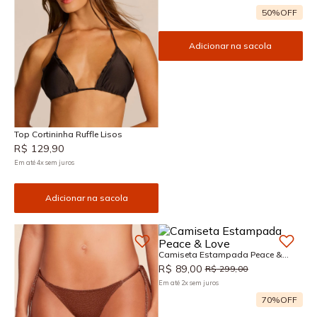
50%
OFF
Adicionar na sacola
Top Cortininha Ruffle Lisos
R$
129
,
90
Em até
4
x
sem juros
Adicionar na sacola
Camiseta Estampada Peace &
Love
R$
89
,
00
R$
299
,
00
Em até
2
x
sem juros
70%
OFF