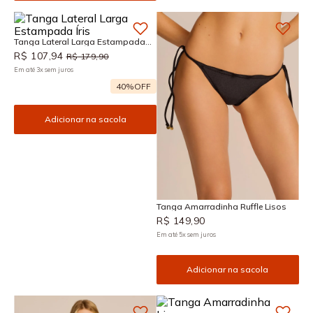
Tanga Lateral Larga Estampada
Íris
R$
107
,
94
R$
179
,
90
Em até
3
x
sem juros
40%
OFF
Adicionar na sacola
Tanga Amarradinha Ruffle Lisos
R$
149
,
90
Em até
5
x
sem juros
Adicionar na sacola