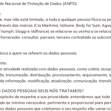
de Nacional de Proteção de Dados (ANPD).
:
, mas não está limitado, a toda e qualquer pessoa física ou ju
través das marcas (Cia Maritima, Valisere, Body for Sure, Ag
Triumph, Sloggi e Valfrance) se relacione ou venha a se relaci
 fornecedor, consultor, parceiro, terceiro contratado ou subcon
ísica a quem se referem os dados pessoais.
nto:
r atividade realizada com dados pessoais, como coleta, recepçã
ão, transmissão, distribuição, processamento, arquivamento,
 da informação, modificação, atualização, comunicação, trans
IS DADOS PESSOAIS SEUS NÓS TRATAMOS?
opósito de respeitar a sua privacidade, entendemos que todo
ado ao mínimo necessário, pertinente e proporcional para permi
, os dados pessoais que coletamos a seu respeito irão variar 