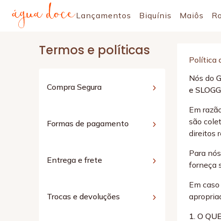
Lançamentos
Biquínis
Maiôs
R
Termos e políticas
Política
Nós do
Compra Segura
e SLOGG
Em razão
são cole
Formas de pagamento
direitos
Para nós
Entrega e frete
forneça 
Em caso 
Trocas e devoluções
apropriad
1. O QU