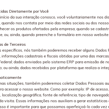
cidas Diretamente por Você
início da sua interação conosco, você voluntariamente nos dis
 quando nos contata por meio das redes sociais ou dos noss
hecer os produtos ofertados pela empresa; quando se cadastr
te, ou, ainda, quando preenche o formulário em nosso websit
as de Terceiros
 específicos, nós também poderemos receber alguns Dados Pe
 informações cadastrais e fiscais obtidas por uma das marca
Federal; dados enviados pelo sistema ERP para emissão de not
; ou ainda, dados recebidos por plataforma que realiza a integ
maticamente
as situações, também poderemos coletar Dados Pessoais au
para acessar o nosso website. Como por exemplo: IP de acess
 localização geográfica, fonte de referência, tipo de navegado
da visita. Essas informações nos auxiliam a gerar estatística
 Isso é importante para que possamos aperfeiçoá-lo cada vez 