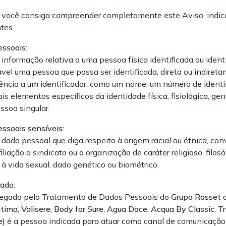
 você consiga compreender completamente este Aviso, indic
tes.
ssoais:
 informação relativa a uma pessoa física identificada ou ident
cável uma pessoa que possa ser identificada, direta ou indiret
rência a um identificador, como um nome, um número de identifi
s elementos específicos da identidade física, fisiológica, gen
ssoa singular.
ssoais sensíveis:
dado pessoal que diga respeito à origem racial ou étnica, conv
 filiação a sindicato ou a organização de caráter religioso, fil
 à vida sexual, dado genético ou biométrico.
ado:
egado pelo Tratamento de Dados Pessoais do
Grupo Rosset 
itima, Valisere, Body for Sure, Agua Doce, Acqua By Classic, T
e)
é a pessoa indicada para atuar como canal de comunicaçã