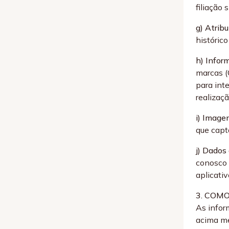
filiação 
g) Atrib
históric
h) Infor
marcas (
para int
realizaç
i) Image
que capt
j) Dados 
conosco 
aplicati
3. COM
As infor
acima me