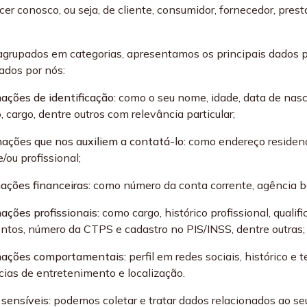
er conosco, ou seja, de cliente, consumidor, fornecedor, presta
agrupados em categorias, apresentamos os principais dados 
tados por nós:
mações de identificação:
como o seu nome, idade, data de nasci
, cargo, dentre outros com relevância particular;
mações que nos auxiliem a contatá-lo:
como endereço residencia
/ou profissional;
mações financeiras:
como número da conta corrente, agência ban
mações profissionais:
como cargo, histórico profissional, qualif
ntos, número da CTPS e cadastro no PIS/INSS, dentre outras;
mações comportamentais:
perfil em redes sociais, histórico 
cias de entretenimento e localização.
 sensíveis:
podemos coletar e tratar dados relacionados ao seu