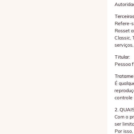
Autorida
Terceiros
Refere-se
Rosset a
Classic, 
serviços,
Titular:
Pessoa f
Tratame
É qualque
reproduç
controle
2. QUA
Com o pr
ser limit
Por isso