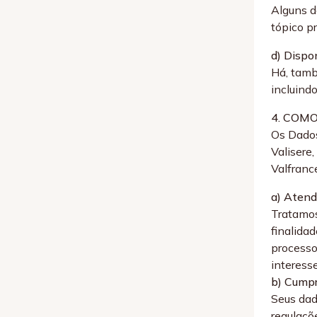
Alguns d
tópico p
d) Dispo
Há, tamb
incluind
4. COM
Os Dados
Valisere
Valfranc
a) Atende
Tratamos
finalida
processo
interess
b) Cumpr
Seus dad
regulaçõ