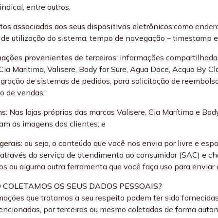
sindical, entre outros;
utos associados aos seus dispositivos eletrônicos:
como endereç
o de utilização do sistema, tempo de navegação – timestamp 
mações provenientes de terceiros:
informações compartilhadas
Cia Maritima, Valisere, Body for Sure, Agua Doce, Acqua By Cl
egração de sistemas de pedidos, para solicitação de reembols
ão de vendas;
ns:
Nas lojas próprias das marcas Valisere, Cia Marítima e B
am as imagens dos clientes; e
gerais:
ou seja, o conteúdo que você nos envia por livre e esp
através do serviço de atendimento ao consumidor (SAC) e cha
vos ou alguma outra ferramenta que você faça uso para enviar
O COLETAMOS OS SEUS DADOS PESSOAIS?
mações que tratamos a seu respeito podem ter sido fornecida
ncionadas, por terceiros ou mesmo coletadas de forma autom