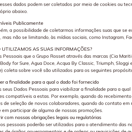
esses dados podem ser coletados por meio de cookies ou tec
róprio abaixo.
níveis Publicamente
ém, a possibilidade de coletarmos informações suas que se 
o, mas não se limitando, às mídias sociais, como Instagram, Fa
O UTILIZAMOS AS SUAS INFORMAÇÕES?
 Pessoais que o Grupo Rosset através das marcas (Cia Marit
, Body for Sure, Agua Doce, Acqua By Classic, Triumph, Sloggi 
e) coleta sobre você são utilizados para os seguintes propósit
r a finalidade para a qual o dado foi fornecido
 seus Dados Pessoais para viabilizar a finalidade para a qual
des compatíveis a estas. Por exemplo, quando do recebimento 
s de seleção de novos colaboradores, quando do contato em
e em participar de alguma de nossas promoções.
ir com nossas obrigações legais ou regulatórias
os pessoais poderão ser utilizados para o atendimento das no
es de órgãos governamentais e de ordens ou requisições de auto