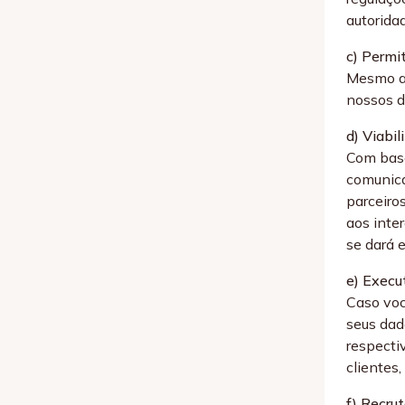
autorida
c) Permit
Mesmo ap
nossos di
d) Viabi
Com base
comunica
parceiro
aos inte
se dará 
e) Execu
Caso voc
seus dad
respecti
clientes,
f) Recru