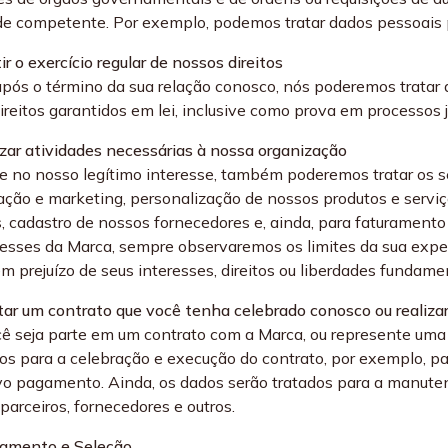
de competente. Por exemplo, podemos tratar dados pessoais 
ir o exercício regular de nossos direitos
ós o término da sua relação conosco, nós poderemos tratar 
reitos garantidos em lei, inclusive como prova em processos jud
lizar atividades necessárias à nossa organização
 no nosso legítimo interesse, também poderemos tratar os s
ção e marketing, personalização de nossos produtos e serviç
s, cadastro de nossos fornecedores e, ainda, para faturamento
resses da Marca, sempre observaremos os limites da sua expe
em prejuízo de seus interesses, direitos ou liberdades fundame
tar um contrato que você tenha celebrado conosco ou realizar
ê seja parte em um contrato com a Marca, ou represente uma
os para a celebração e execução do contrato, por exemplo, par
vo pagamento. Ainda, os dados serão tratados para a manute
 parceiros, fornecedores e outros.
tamento e Seleção