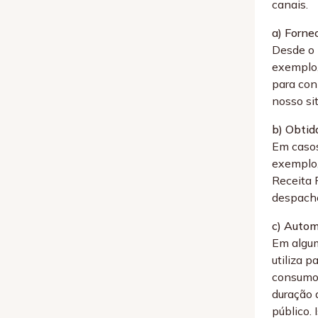
canais.
a) Forne
Desde o 
exemplo,
para con
nosso si
b) Obtid
Em casos
exemplo,
Receita 
despacho
c) Auto
Em algum
utiliza 
consumo,
duração 
público.