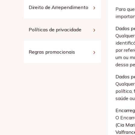
Direito de Arrependimento
Para que
importan
Dados pe
Políticas de privacidade
Qualquer
identifi
por refe
Regras promocionais
um ou mai
dessa pe
Dados pe
Qualquer 
política,
saúde ou
Encarreg
O Encarr
(Cia Mar
Valfranc