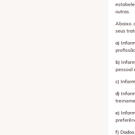
estabelec
outras.
Abaixo, 
seus tra
a) Infor
profissão
b) Infor
pessoal e
c) Infor
d) Infor
treiname
e) Infor
preferên
f) Dados