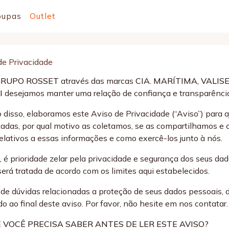
oupas
Outlet
 de Privacidade
GRUPO ROSSET
através das marcas
CIA. MARÍTIMA, VALIS
I
desejamos manter uma relação de confiança e transparência 
 disso, elaboramos este Aviso de Privacidade (“Aviso”) para 
tadas, por qual motivo as coletamos, se as compartilhamos e
 relativos a essas informações e como exercê-los junto à nós.
, é prioridade zelar pela privacidade e segurança dos seus d
será tratada de acordo com os limites aqui estabelecidos.
de dúvidas relacionadas a proteção de seus dados pessoais, 
o ao final deste aviso. Por favor, não hesite em nos contatar.
E VOCÊ PRECISA SABER ANTES DE LER ESTE AVISO?