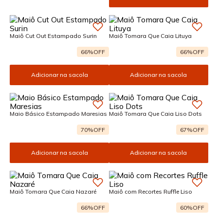
Maiô Cut Out Estampado Surin
Maiô Tomara Que Caia Lituya
66%
OFF
66%
OFF
Adicionar na sacola
Adicionar na sacola
Maio Básico Estampado Maresias
Maiô Tomara Que Caia Liso Dots
70%
OFF
67%
OFF
Adicionar na sacola
Adicionar na sacola
Maiô Tomara Que Caia Nazaré
Maiô com Recortes Ruffle Liso
66%
OFF
60%
OFF