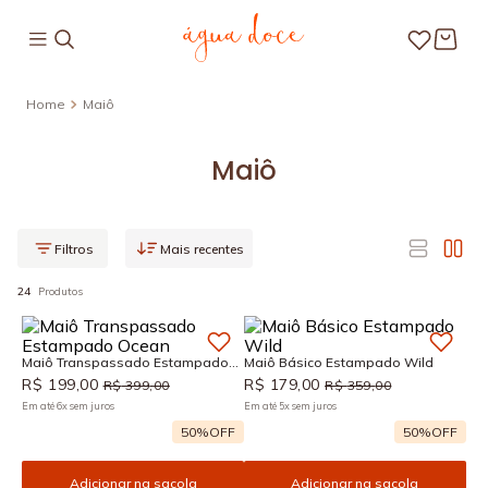
Maiô
Maiô
Mais recentes
24
Produtos
Maiô Transpassado Estampado
Maiô Básico Estampado Wild
Ocean
R$
199
,
00
R$
179
,
00
R$
399
,
00
R$
359
,
00
Em até
6
x
sem juros
Em até
5
x
sem juros
50%
OFF
50%
OFF
Adicionar na sacola
Adicionar na sacola