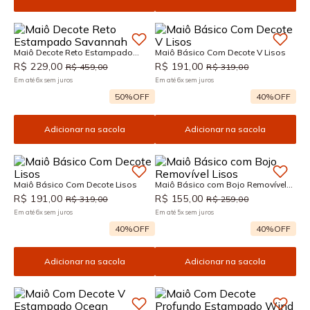
Maiô Decote Reto Estampado
Maiô Básico Com Decote V Lisos
Savannah
R$
229
,
00
R$
191
,
00
R$
459
,
00
R$
319
,
00
Em até
6
x
sem juros
Em até
6
x
sem juros
50%
OFF
40%
OFF
Adicionar na sacola
Adicionar na sacola
Maiô Básico Com Decote Lisos
Maiô Básico com Bojo Removível
Lisos
R$
191
,
00
R$
155
,
00
R$
319
,
00
R$
259
,
00
Em até
6
x
sem juros
Em até
5
x
sem juros
40%
OFF
40%
OFF
Adicionar na sacola
Adicionar na sacola