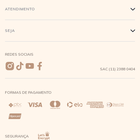
Trabalhe conosco
Login
ATENDIMENTO
+
Conecte-se
Minha Conta
Compra Segura
SEJA
+
Meus pedidos
Formas de Pagamento
Seja uma revendedora
REDES SOCIAIS
Wishlist
Entrega e Frete
SAC (11) 2388 0404
Trocas e Devoluções
FORMAS DE PAGAMENTO
Direito de Arrependimento
Política de Privacidade
Regras promocionais
SEGURANÇA