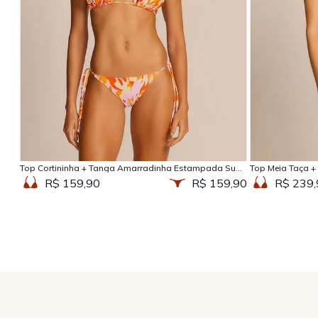
Adicionar na sacola
Top Cortininha + Tanga Amarradinha Estampada Sun
Top Meia Taça +
Kissed
Kissed
R$ 159,90
R$ 159,90
R$ 239,