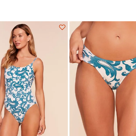
M
G
GG
P
M
G