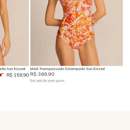
P
M
G
GG
EG
Adicionar na sacola
ada Sun Kissed
Maiô Transpassado Estampado Sun Kissed
R$
369
,
90
R$ 159,90
Em até
6
x
sem juros