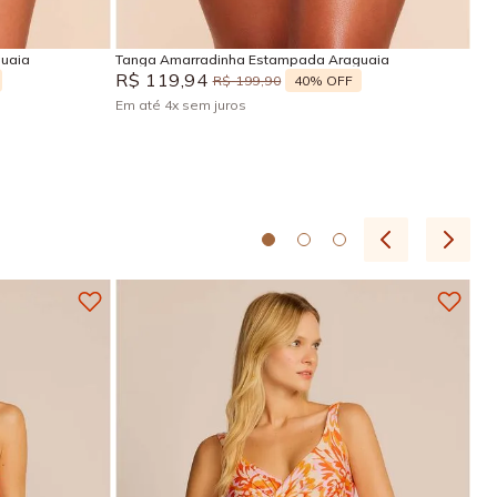
Adicionar na sacola
guaia
Tanga Amarradinha Estampada Araguaia
Top
R$
119
,
94
R
40%
OFF
R$
199
,
90
Em até
4
x
sem juros
Em