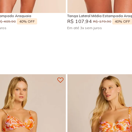
Adicionar na sacola
Adicionar na sacola
tampado Araguaia
Tanga Lateral Média Estampada Ara
R$
107
,
94
40%
OFF
40%
OFF
R$
409
,
90
R$
179
,
90
uros
Em até
3
x
sem juros