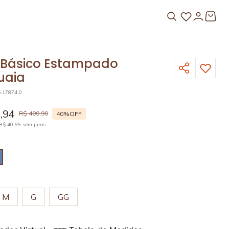
 Básico Estampado
uaia
5.17874.0
5
,
94
R$
409
,
90
40%
OFF
R$
40
,
99
sem juros
M
G
GG