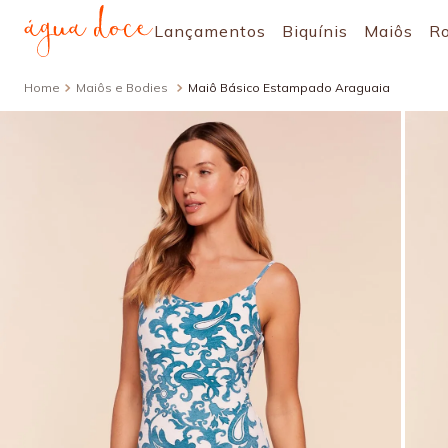
Lançamentos
Biquínis
Maiôs
R
Maiôs e Bodies
Maiô Básico Estampado Araguaia