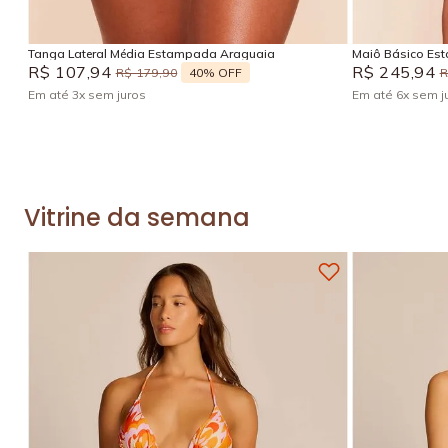
Adicionar na sacola
Tanga Lateral Média Estampada Araguaia
Maiô Básico Es
R$
107
,
94
R$
245
,
94
40%
OFF
R$
179
,
90
Em até
3
x
sem juros
Em até
6
x
sem j
Vitrine da semana