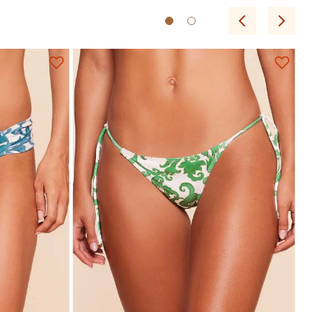
GG
P
M
G
GG