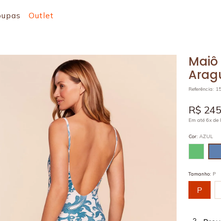
oupas
Outlet
Maiô
Arag
Referência
:
1
R$
24
Em até
6
x de
Cor
:
AZUL
Tamanho
:
P
P