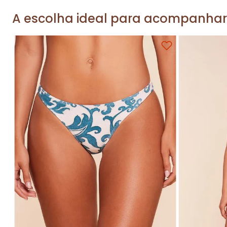
A escolha ideal para acompanhar
P
M
G
GG
P