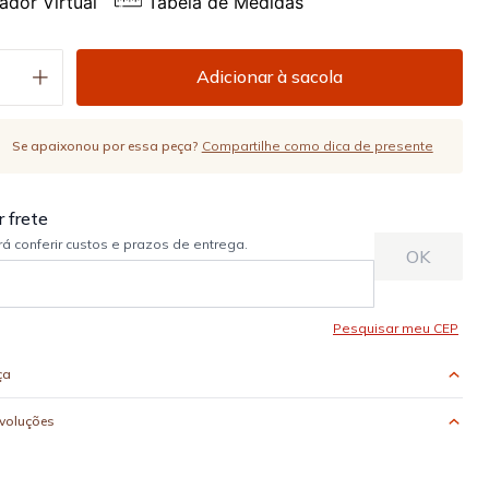
ador Virtual
Tabela de Medidas
Adicionar à sacola
Se apaixonou por essa peça?
Compartilhe como dica de presente
ça
evoluções