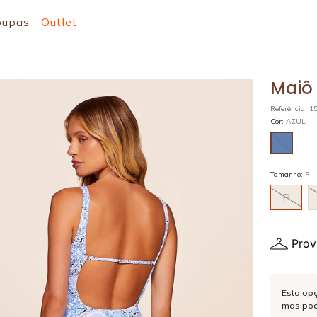
oupas
Outlet
Maiô
Referência
:
1
Cor
:
AZUL
Tamanho
:
P
P
Prov
Esta op
mas pod