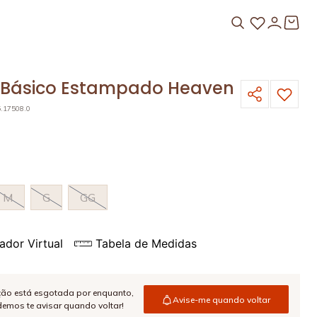
 Básico Estampado Heaven
5.17508.0
M
G
GG
ador Virtual
Tabela de Medidas
ção está esgotada por enquanto,
Avise-me quando voltar
emos te avisar quando voltar!