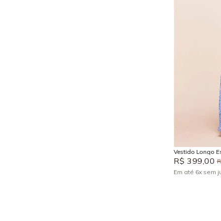
P
Vestido Longo 
R$
399
,
00
Em até
6
x
sem j