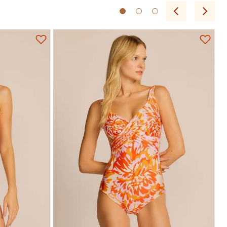
P
M
G
GG
EG
Adicionar na sacola