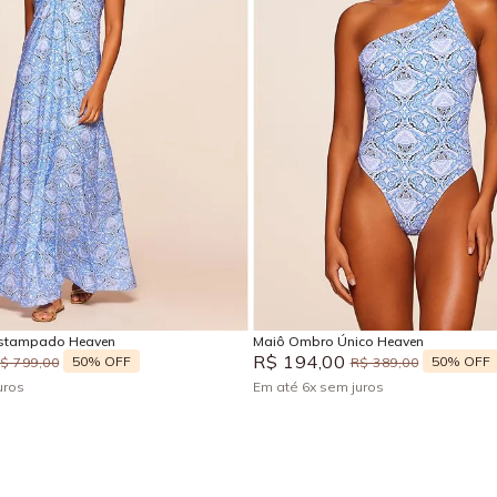
M
G
GG
P
M
G
Adicionar na sacola
Adicionar na sacola
Estampado Heaven
Maiô Ombro Único Heaven
R$
194
,
00
50%
OFF
50%
OFF
R$
799
,
00
R$
389
,
00
uros
Em até
6
x
sem juros