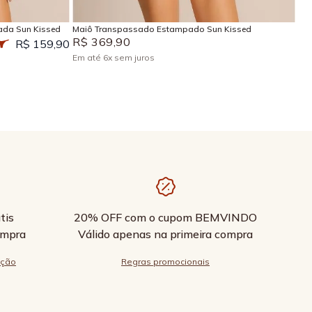
ada Sun Kissed
Maiô Transpassado Estampado Sun Kissed
R$
369
,
90
R$ 159,90
Em até
6
x
sem juros
tis
20% OFF com o cupom BEMVINDO
ompra
Válido apenas na primeira compra
ução
Regras promocionais