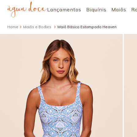
Lançamentos
Biquínis
Maiôs
R
Maiôs e Bodies
Maiô Básico Estampado Heaven