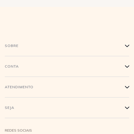
SOBRE
+
História
CONTA
+
Trabalhe conosco
Login
ATENDIMENTO
+
Conecte-se
Minha Conta
Compra Segura
SEJA
+
Meus pedidos
Formas de Pagamento
Seja uma revendedora
REDES SOCIAIS
Wishlist