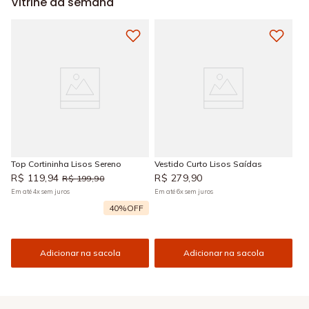
Vitrine da semana
Top Cortininha Lisos Sereno
Vestido Curto Lisos Saídas
R$
119
,
94
R$
279
,
90
R$
199
,
90
Em até
4
x
sem juros
Em até
6
x
sem juros
40%
OFF
Adicionar na sacola
Adicionar na sacola