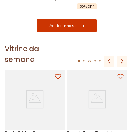
60%
OFF
Adicionar na sacola
Vitrine da
semana