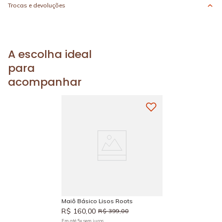
Trocas e devoluções
A escolha ideal
para
acompanhar
Maiô Básico Lisos Roots
R$
160
,
00
R$
399
,
00
Em até
5
x
sem juros