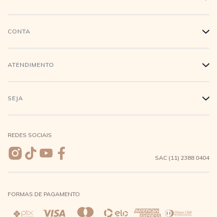
História
CONTA
+
Trabalhe conosco
Login
ATENDIMENTO
+
Conecte-se
Minha Conta
Compra Segura
SEJA
+
Meus pedidos
Formas de Pagamento
Seja uma revendedora
REDES SOCIAIS
Wishlist
Entrega e Frete
SAC (11) 2388 0404
Trocas e Devoluções
FORMAS DE PAGAMENTO
Direito de Arrependimento