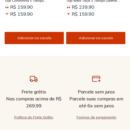
Top Cortininha + Tanga
Top Meia Taça + Tanga Lateral
Amarradinha Estampada Sun
Larga Estampada Sun Kissed
R$ 159,90
R$ 239,90
Kissed
R$ 159,90
R$ 159,90
Adicionar na sacola
Adicionar na sacola
Frete grátis
Parcele sem juros
Nas compras acima de R$
Parcele suas compras em
269,99
até 6x sem juros
Política do Frete Grátis
Formas de pagamento