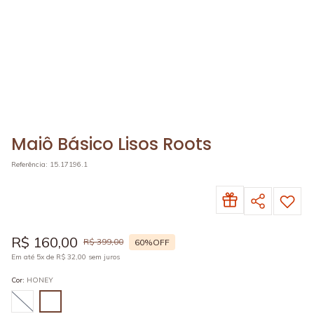
Maiô Básico Lisos Roots
Referência
:
15.17196.1
R$
160
,
00
R$
399
,
00
60%
OFF
Em até
5
x de
R$
32
,
00
sem juros
Cor
:
HONEY