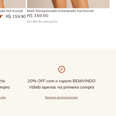
ada Sun Kissed
Maiô Transpassado Estampado Sun Kissed
R$
369
,
90
R$ 159,90
Em até
6
x
sem juros
tis
20% OFF com o cupom BEMVINDO
ompra
Válido apenas na primeira compra
ução
Regras promocionais