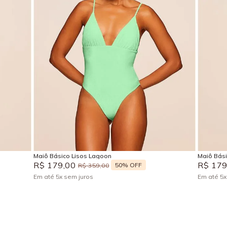
P
M
G
GG
Adicionar na sacola
Maiô Básico Lisos Lagoon
Maiô Bás
R$
179
,
00
R$
17
50%
OFF
R$
359
,
00
Em até
5
x
sem juros
Em até
5