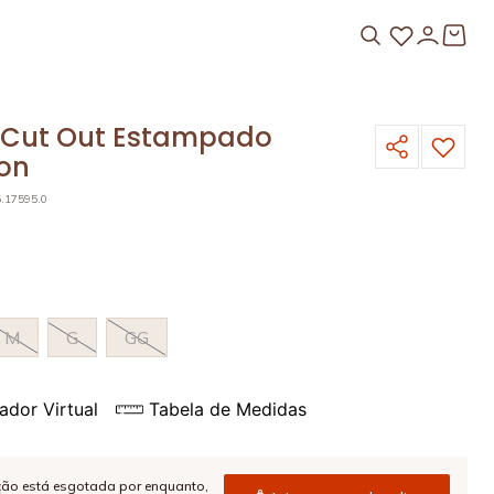
 Cut Out Estampado
on
5.17595.0
M
G
GG
ador Virtual
Tabela de Medidas
ção está esgotada por enquanto,