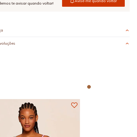
Avise-me quando voltar
emos te avisar quando voltar!
ça
evoluções