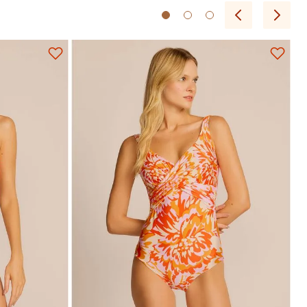
P
M
G
GG
EG
Adicionar na sacola