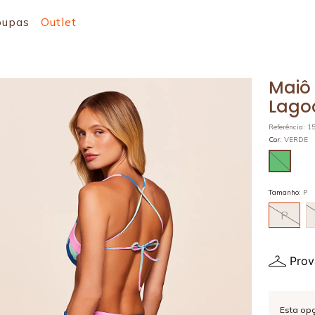
oupas
Outlet
Maiô
Lago
Referência
:
1
Cor
:
VERDE
Tamanho
:
P
P
Prov
Esta op