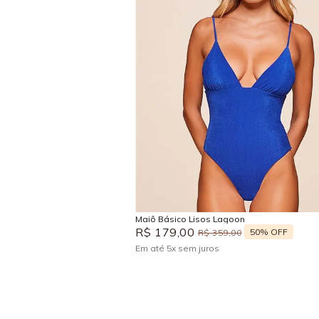
P
M
G
GG
Adicionar na sacola
Maiô Básico Lisos Lagoon
R$
179
,
00
50%
OFF
R$
359
,
00
Em até
5
x
sem juros