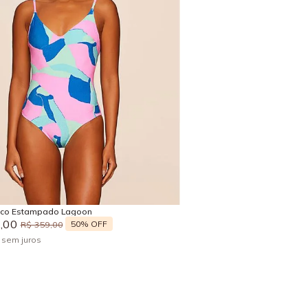
P
M
G
GG
Adicionar na sacola
ico Estampado Lagoon
9
,
00
50%
OFF
R$
359
,
00
x
sem juros