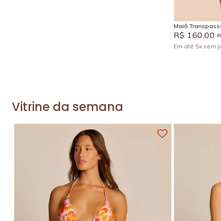
Maiô Transpas
R$
160
,
00
Em até
5
x
sem j
Vitrine da semana