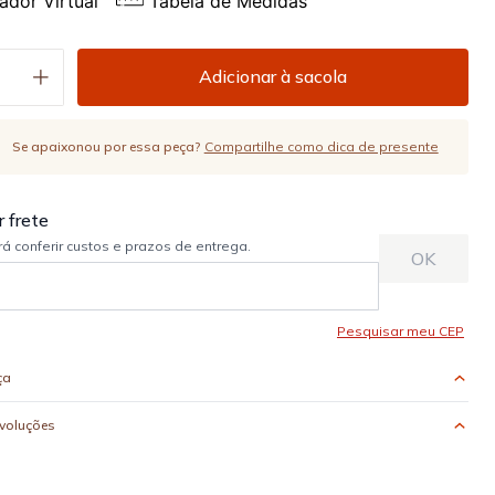
ador Virtual
Tabela de Medidas
Adicionar à sacola
Se apaixonou por essa peça?
Compartilhe como dica de presente
ça
evoluções