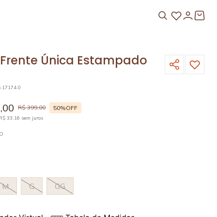
 Frente Única Estampado
5.17174.0
9
,
00
R$
399
,
00
50%
OFF
R$
33
,
16
sem juros
LO
M
G
GG