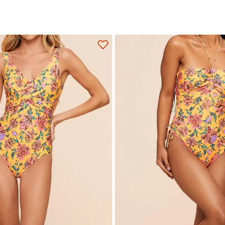
M
G
GG
EG
P
M
G