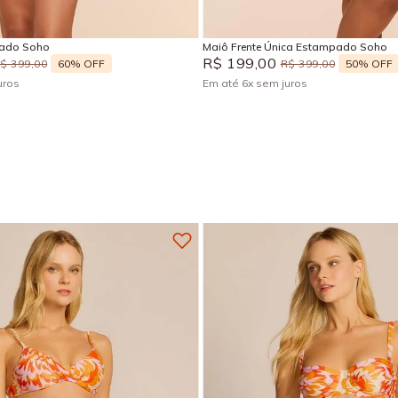
Adicionar na sacola
Adicionar na sacola
sado Soho
Maiô Frente Única Estampado Soho
R$
199
,
00
60%
OFF
50%
OFF
R$
399
,
00
R$
399
,
00
uros
Em até
6
x
sem juros