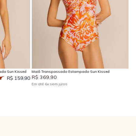
P
M
G
GG
EG
Adicionar na sacola
ada Sun Kissed
Maiô Transpassado Estampado Sun Kissed
R$
369
,
90
R$ 159,90
Em até
6
x
sem juros