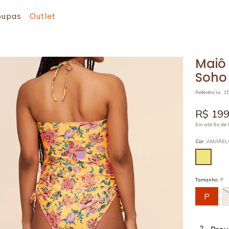
oupas
Outlet
Maiô
Soho
Referência
:
1
R$
19
Em até
6
x de
Cor
:
AMARE
Tamanho
:
P
P