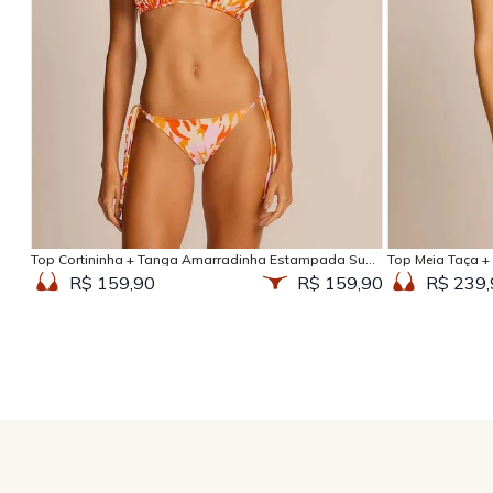
Adicionar na sacola
Top Cortininha + Tanga Amarradinha Estampada Sun
Top Meia Taça +
Kissed
Kissed
R$ 159,90
R$ 159,90
R$ 239,