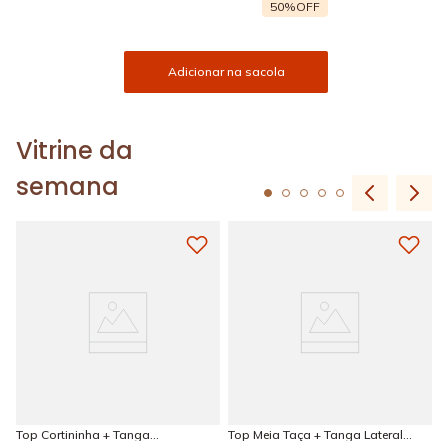
50%
OFF
Adicionar na sacola
Vitrine da
semana
Top Cortininha + Tanga
Top Meia Taça + Tanga Lateral
Amarradinha Estampada Sun
Larga Estampada Sun Kissed