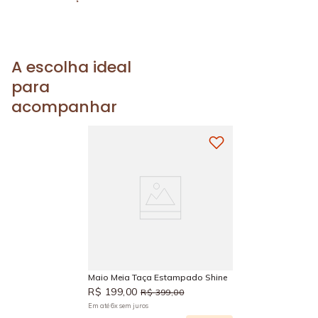
A escolha ideal
para
acompanhar
Maio Meia Taça Estampado Shine
R$
199
,
00
R$
399
,
00
Em até
6
x
sem juros