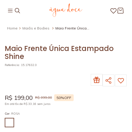
Maiôs e Bodies
Maio Frente Única
Estampado Shine
Maio Frente Única Estampado
Shine
Referência
:
15.17632.0
R$
199
,
00
R$
399
,
00
50%
OFF
Em até
6
x de
R$
33
,
16
sem juros
Cor
:
ROSA