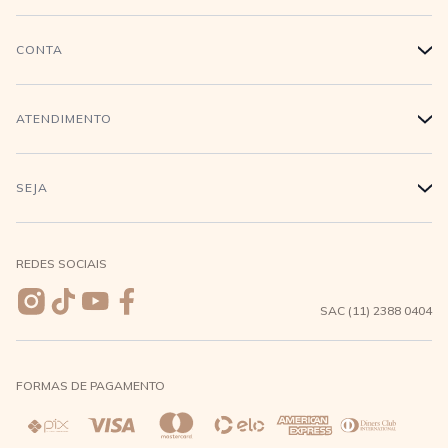
História
CONTA
+
Trabalhe conosco
Login
ATENDIMENTO
+
Conecte-se
Minha Conta
Compra Segura
SEJA
+
Meus pedidos
Formas de Pagamento
Seja uma revendedora
REDES SOCIAIS
Wishlist
Entrega e Frete
SAC (11) 2388 0404
Trocas e Devoluções
FORMAS DE PAGAMENTO
Direito de Arrependimento