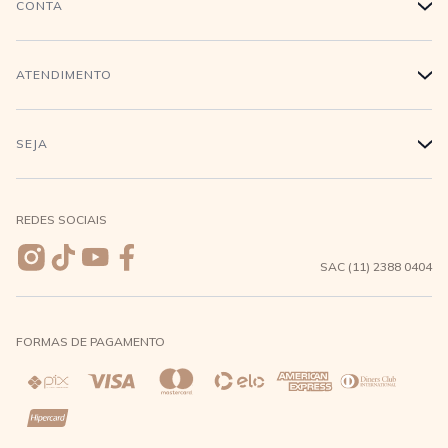
CONTA
+
Trabalhe conosco
Login
ATENDIMENTO
+
Conecte-se
Minha Conta
Compra Segura
SEJA
+
Meus pedidos
Formas de Pagamento
Seja uma revendedora
REDES SOCIAIS
Wishlist
Entrega e Frete
SAC (11) 2388 0404
Trocas e Devoluções
FORMAS DE PAGAMENTO
Direito de Arrependimento
Política de Privacidade