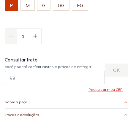
P
M
G
GG
EG
Sobre a peça
Trocas e devoluções