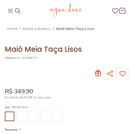
Maiôs e Bodies
Maiô Meia Taça Lisos
Maiô Meia Taça Lisos
Referência
:
15.28507.0
R$
349
,
90
Em até
6
x de
R$
58
,
31
sem juros
Cor
:
PETER PAN
Tamanho
:
P