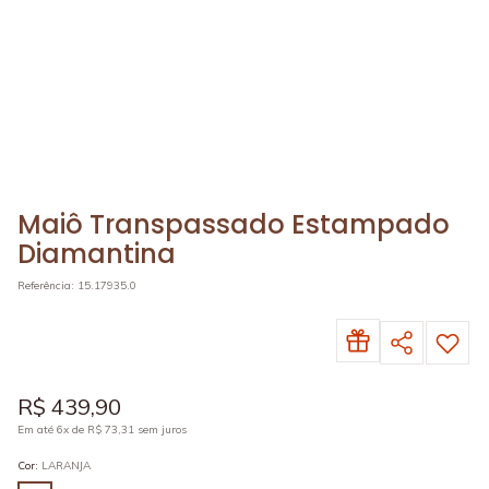
Maiô Transpassado Estampado
Diamantina
Referência
:
15.17935.0
R$
439
,
90
Em até
6
x de
R$
73
,
31
sem juros
Cor
:
LARANJA