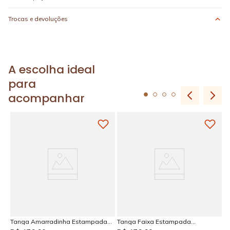
Trocas e devoluções
A escolha ideal
para
acompanhar
T
D
R
Em
Tanga Amarradinha Estampada
Tanga Faixa Estampada
Diamantina
Diamantina