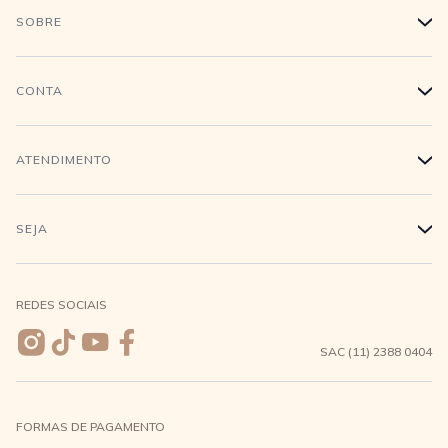
SOBRE
+
História
CONTA
+
Trabalhe conosco
Login
ATENDIMENTO
+
Conecte-se
Minha Conta
Compra Segura
SEJA
+
Meus pedidos
Formas de Pagamento
Seja uma revendedora
REDES SOCIAIS
Wishlist
Entrega e Frete
SAC (11) 2388 0404
Trocas e Devoluções
FORMAS DE PAGAMENTO
Direito de Arrependimento