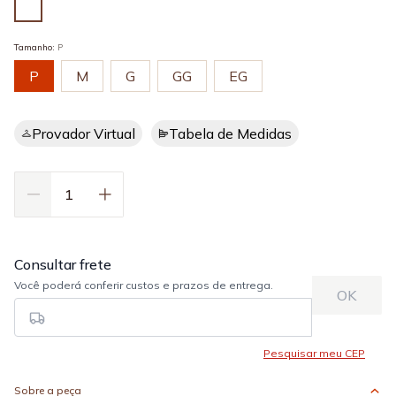
Tamanho
:
P
P
M
G
GG
EG
Provador Virtual
Tabela de Medidas
Sobre a peça