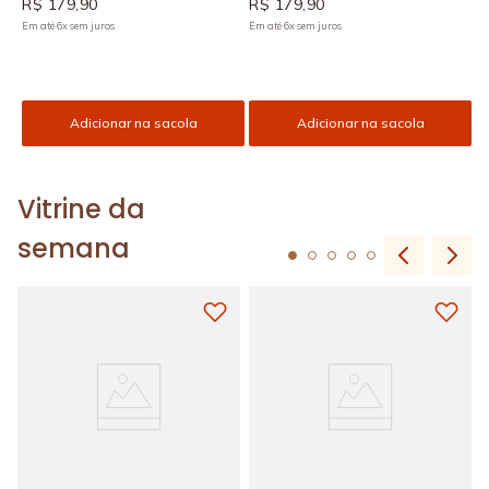
R$
179
,
90
R$
179
,
90
Em até
6
x
sem juros
Em até
6
x
sem juros
Adicionar na sacola
Adicionar na sacola
Vitrine da
semana