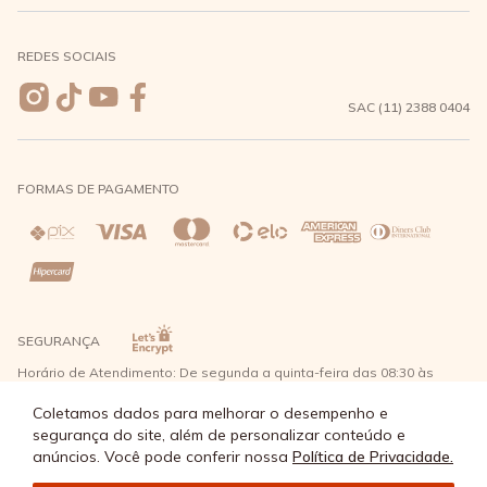
Meus pedidos
Formas de Pagamento
Seja uma revendedora
REDES SOCIAIS
Wishlist
Entrega e Frete
SAC (11) 2388 0404
Trocas e Devoluções
FORMAS DE PAGAMENTO
Direito de Arrependimento
Política de Privacidade
Regras promocionais
SEGURANÇA
Horário de Atendimento: De segunda a quinta-feira das 08:30 às
17:30 e sexta-feira até as 16:30, exceto feriados - Rua Alpont, 428
nível 2 - Bairro Capuava Mauá - São Paulo, CEP: 09380-115 - Água
Coletamos dados para melhorar o desempenho e
Doce Comércio de Roupas e Acessórios Ltda - CNPJ: 57.484.768/0064-
segurança do site, além de personalizar conteúdo e
89
anúncios. Você pode conferir nossa
Política de Privacidade.
© Água Doce 2026 - Todos os direitos reservados