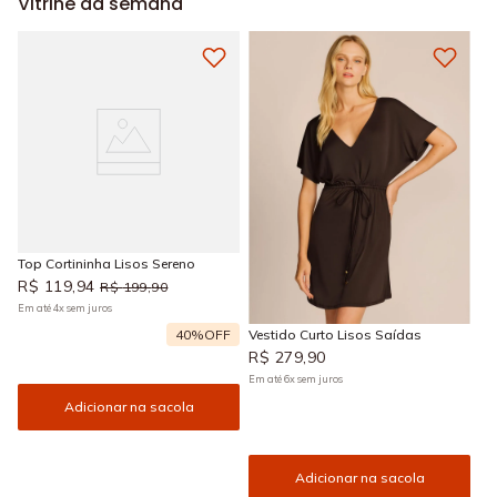
Vitrine da semana
Top Cortininha Lisos Sereno
R$
119
,
94
R$
199
,
90
Em até
4
x
sem juros
40%
OFF
Vestido Curto Lisos Saídas
R$
279
,
90
Em até
6
x
sem juros
Adicionar na sacola
Adicionar na sacola