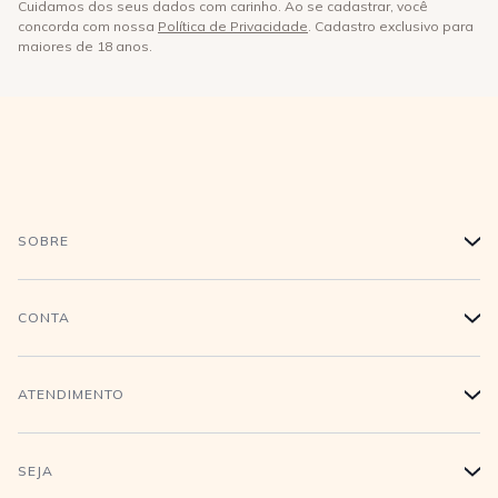
Cuidamos dos seus dados com carinho. Ao se cadastrar, você
concorda com nossa
Política de Privacidade
. Cadastro exclusivo para
maiores de 18 anos.
SOBRE
+
História
CONTA
+
Trabalhe conosco
Login
ATENDIMENTO
+
Conecte-se
Minha Conta
Compra Segura
SEJA
+