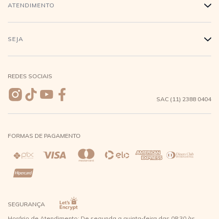
Login
ATENDIMENTO
+
Conecte-se
Minha Conta
Compra Segura
SEJA
+
Meus pedidos
Formas de Pagamento
Seja uma revendedora
REDES SOCIAIS
Wishlist
Entrega e Frete
SAC (11) 2388 0404
Trocas e Devoluções
FORMAS DE PAGAMENTO
Direito de Arrependimento
Política de Privacidade
Regras promocionais
SEGURANÇA
Horário de Atendimento: De segunda a quinta-feira das 08:30 às