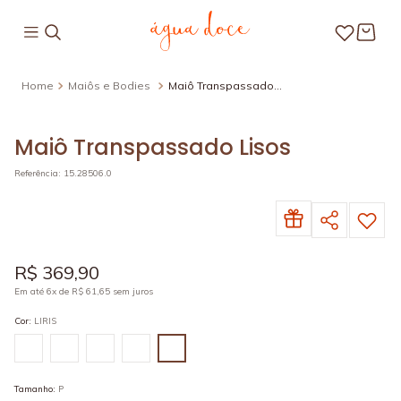
Maiôs e Bodies
Maiô Transpassado
Lisos
Maiô Transpassado Lisos
Referência
:
15.28506.0
R$
369
,
90
Em até
6
x de
R$
61
,
65
sem juros
Cor
:
LIRIS
Tamanho
:
P