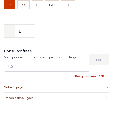
P
M
G
GG
EG
Sobre a peça
Trocas e devoluções