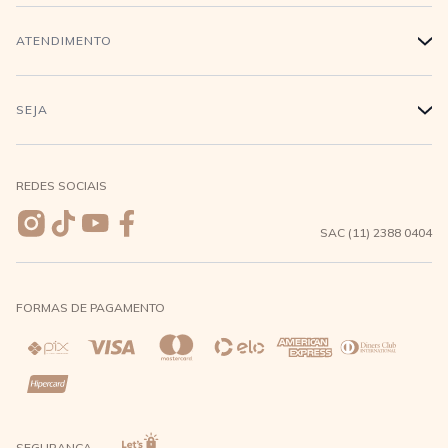
Trabalhe conosco
Login
ATENDIMENTO
+
Conecte-se
Minha Conta
Compra Segura
SEJA
+
Meus pedidos
Formas de Pagamento
Seja uma revendedora
REDES SOCIAIS
Wishlist
Entrega e Frete
SAC (11) 2388 0404
Trocas e Devoluções
FORMAS DE PAGAMENTO
Direito de Arrependimento
Política de Privacidade
Regras promocionais
SEGURANÇA