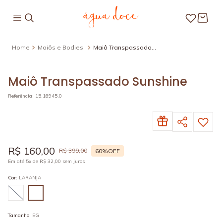
Maiôs e Bodies
Maiô Transpassado
Sunshine
Maiô Transpassado Sunshine
Referência
:
15.16945.0
R$
160
,
00
R$
399
,
00
60%
OFF
Em até
5
x de
R$
32
,
00
sem juros
Cor
:
LARANJA
Tamanho
:
EG