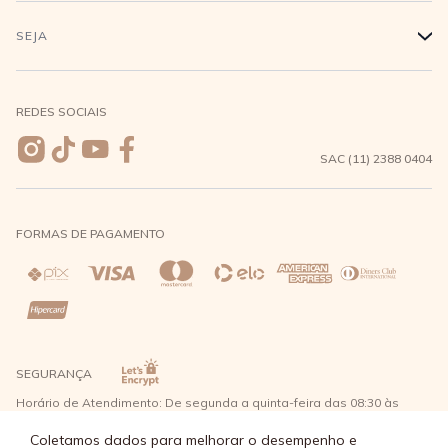
Minha Conta
Compra Segura
SEJA
+
Meus pedidos
Formas de Pagamento
Seja uma revendedora
REDES SOCIAIS
Wishlist
Entrega e Frete
SAC (11) 2388 0404
Trocas e Devoluções
FORMAS DE PAGAMENTO
Direito de Arrependimento
Política de Privacidade
Regras promocionais
SEGURANÇA
Horário de Atendimento: De segunda a quinta-feira das 08:30 às
17:30 e sexta-feira até as 16:30, exceto feriados - Rua Alpont, 428
nível 2 - Bairro Capuava Mauá - São Paulo, CEP: 09380-115 - Água
Coletamos dados para melhorar o desempenho e