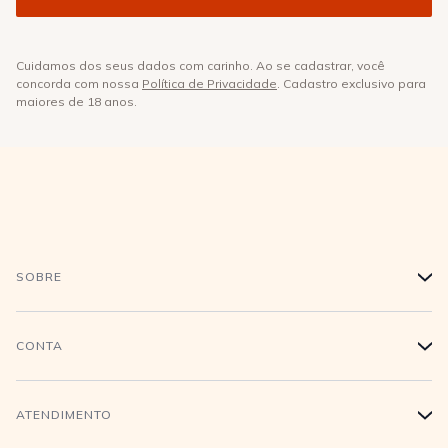
Cuidamos dos seus dados com carinho. Ao se cadastrar, você
concorda com nossa
Política de Privacidade
. Cadastro exclusivo para
maiores de 18 anos.
SOBRE
+
História
CONTA
+
Trabalhe conosco
Login
ATENDIMENTO
+
Conecte-se