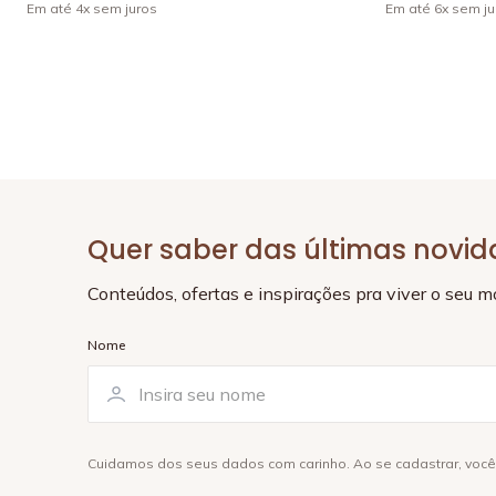
Em até
4
x
sem juros
Em até
6
x
sem ju
Quer saber das últimas novi
Conteúdos, ofertas e inspirações pra viver o seu 
Nome
Cuidamos dos seus dados com carinho. Ao se cadastrar, voc