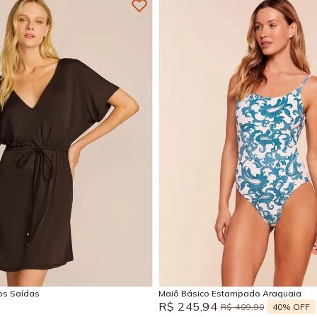
M
G
GG
P
M
G
Adicionar na sacola
Adicionar na sacola
sos Saídas
Maiô Básico Estampado Araguaia
R$
245
,
94
40%
OFF
R$
409
,
90