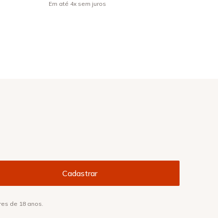
Em até
4
x
sem juros
res de 18 anos.