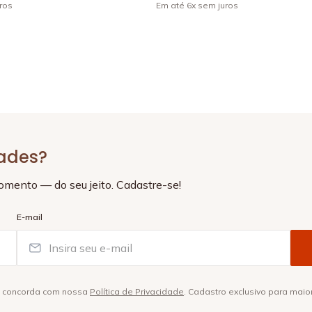
ros
Em até
6
x
sem juros
+
4
dades?
momento — do seu jeito. Cadastre-se!
E-mail
ê concorda com nossa
Política de Privacidade
. Cadastro exclusivo para maio