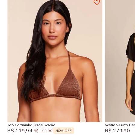
P
M
G
GG
P
Adicionar na sacola
Top Cortininha Lisos Sereno
Vestido Curto Li
R$
119
,
94
R$
279
,
90
40%
OFF
R$
199
,
90