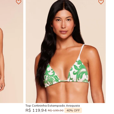
GG
M
G
GG
Adicionar na sacola
Top Cortininha Estampado Araguaia
R$
119
,
94
40%
OFF
R$
199
,
90