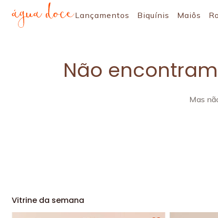
Lançamentos
Biquínis
Maiôs
R
Não encontramo
Mas não
Vitrine da semana