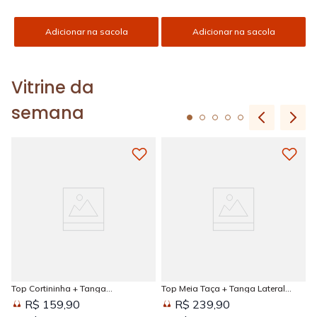
Adicionar na sacola
Adicionar na sacola
Vitrine da
semana
Top Cortininha + Tanga
Top Meia Taça + Tanga Lateral
Amarradinha Estampada Sun
Larga Estampada Sun Kissed
R$ 159,90
R$ 239,90
Kissed