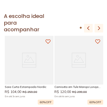
A escolha ideal
para
acompanhar
M
R
Em
Saia Curta Estampada Nordic
Camiseta em Tule Manga Longa
Nordic
R$
104
,
00
R$
120
,
00
R$
259
,
00
R$
299
,
00
Em até
3
x
sem juros
Em até
4
x
sem juros
F
60%
OFF
60%
OFF