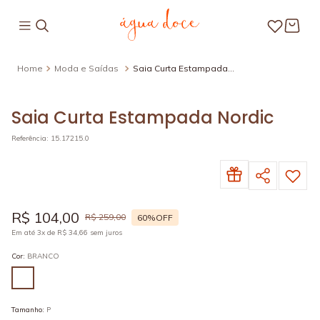
Moda e Saídas
Saia Curta Estampada
Nordic
Saia Curta Estampada Nordic
Referência
:
15.17215.0
R$
104
,
00
R$
259
,
00
60%
OFF
Em até
3
x de
R$
34
,
66
sem juros
Cor
:
BRANCO
Tamanho
:
P