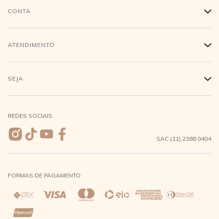
História
CONTA
+
Trabalhe conosco
Login
ATENDIMENTO
+
Conecte-se
Minha Conta
Compra Segura
SEJA
+
Meus pedidos
Formas de Pagamento
Seja uma revendedora
REDES SOCIAIS
Wishlist
Entrega e Frete
SAC (11) 2388 0404
Trocas e Devoluções
FORMAS DE PAGAMENTO
Direito de Arrependimento
Política de Privacidade