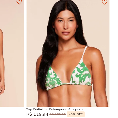
GG
M
G
GG
Adicionar na sacola
Top Cortininha Estampado Araguaia
R$
119
,
94
40%
OFF
R$
199
,
90