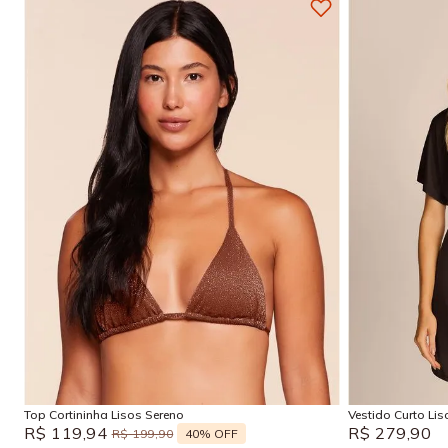
P
M
G
GG
P
Adicionar na sacola
Top Cortininha Lisos Sereno
Vestido Curto Li
R$
119
,
94
R$
279
,
90
40%
OFF
R$
199
,
90