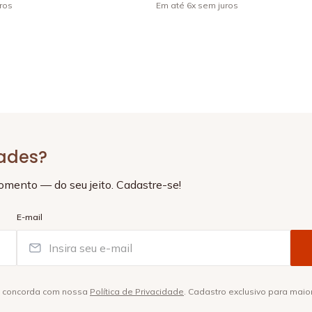
ros
Em até
6
x
sem juros
+
4
dades?
momento — do seu jeito. Cadastre-se!
E-mail
ê concorda com nossa
Política de Privacidade
. Cadastro exclusivo para maio