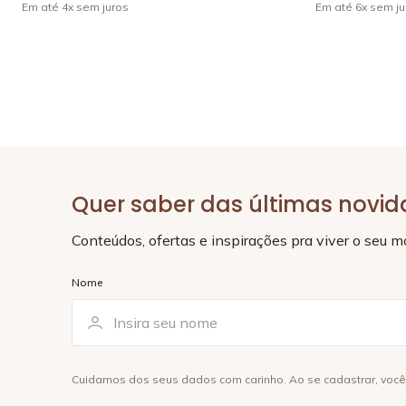
Em até
4
x
sem juros
Em até
6
x
sem ju
Quer saber das últimas novi
Conteúdos, ofertas e inspirações pra viver o seu 
Nome
Cuidamos dos seus dados com carinho. Ao se cadastrar, voc