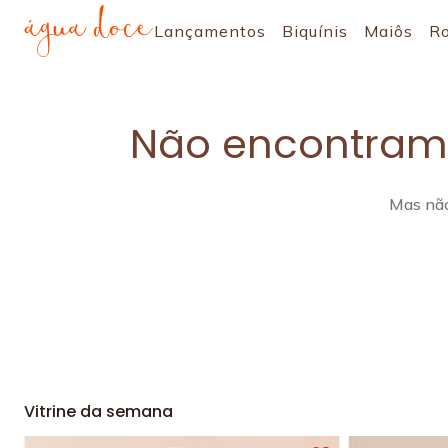
Lançamentos
Biquínis
Maiôs
R
Não encontramo
Mas não
Vitrine da semana