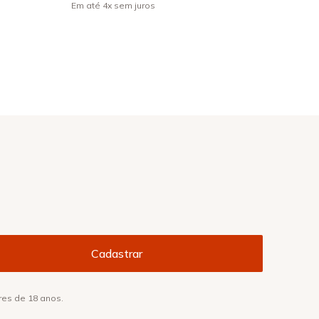
Em até
4
x
sem juros
res de 18 anos.