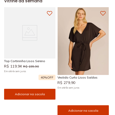
Vitrine da semana
Top Cortininha Lisos Sereno
R$
119
,
94
R$
199
,
90
Em até
4
x
sem juros
40%
OFF
Vestido Curto Lisos Saídas
R$
279
,
90
Em até
6
x
sem juros
Adicionar na sacola
Adicionar na sacola