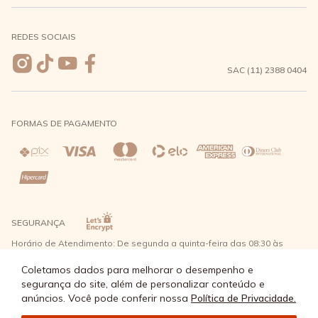
Meus pedidos
Formas de Pagamento
Seja uma revendedora
REDES SOCIAIS
Wishlist
Entrega e Frete
SAC (11) 2388 0404
Trocas e Devoluções
FORMAS DE PAGAMENTO
Direito de Arrependimento
Política de Privacidade
Regras promocionais
SEGURANÇA
Horário de Atendimento: De segunda a quinta-feira das 08:30 às
17:30 e sexta-feira até as 16:30, exceto feriados - Rua Alpont, 428
nível 2 - Bairro Capuava Mauá - São Paulo, CEP: 09380-115 - Água
Coletamos dados para melhorar o desempenho e
Doce Comércio de Roupas e Acessórios Ltda - CNPJ: 57.484.768/0064-
segurança do site, além de personalizar conteúdo e
89
anúncios. Você pode conferir nossa
Política de Privacidade.
© Água Doce 2026 - Todos os direitos reservados