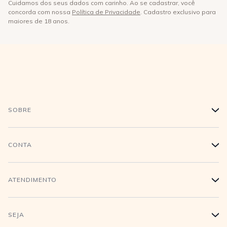
Cuidamos dos seus dados com carinho. Ao se cadastrar, você
concorda com nossa
Política de Privacidade
. Cadastro exclusivo para
maiores de 18 anos.
SOBRE
+
História
CONTA
+
Trabalhe conosco
Login
ATENDIMENTO
+
Conecte-se
Minha Conta
Compra Segura
SEJA
+