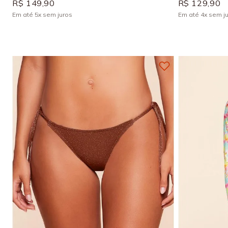
R$
149
,
90
R$
129
,
90
Em até
5
x
sem juros
Em até
4
x
sem j