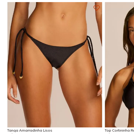
P
M
G
GG
PP
Adicionar na sacola
Tanga Amarradinha Lisos
Top Cortininha Ru