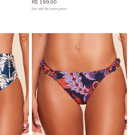
R$
199
,
00
Em até
6
x
sem juros
+
4