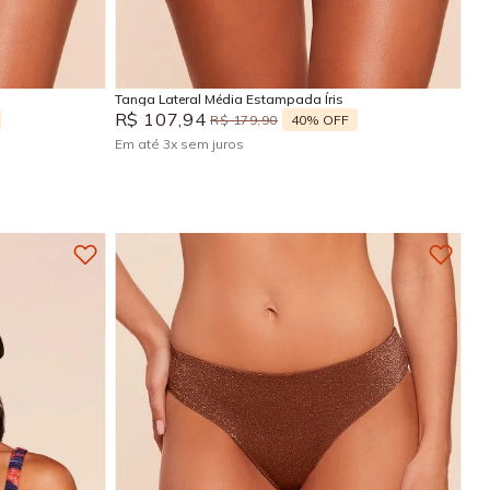
P
M
G
GG
Adicionar na sacola
Tanga Lateral Média Estampada Íris
R$
107
,
94
40%
OFF
R$
179
,
90
Em até
3
x
sem juros