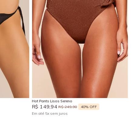
GG
P
M
G
GG
Adicionar na sacola
Hot Pants Lisos Sereno
R$
149
,
94
40%
OFF
R$
249
,
90
Em até
5
x
sem juros