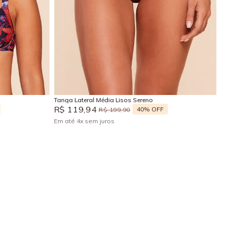
GG
P
M
G
Adicionar na sacola
Tanga Lateral Média Lisos Sereno
R$
119
,
94
40%
OFF
R$
199
,
90
Em até
4
x
sem juros