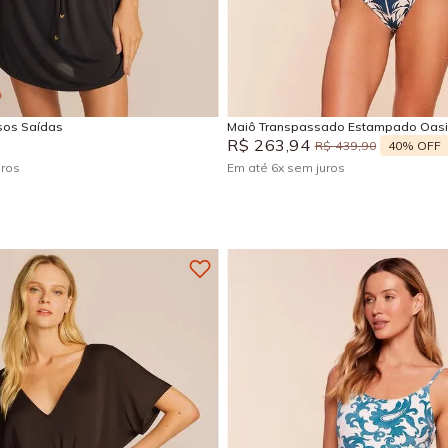
M
G
GG
P
M
EG
Adicionar na sacola
Adicionar na sacola
isos Saídas
Maiô Transpassado Estampado Oas
R$
263
,
94
40%
OFF
R$
439
,
90
uros
Em até
6
x
sem juros
+
5