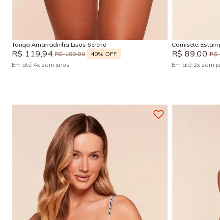
P
M
G
GG
Adicionar na sacola
Tanga Amarradinha Lisos Sereno
Camiseta Estam
R$
119
,
94
R$
89
,
00
40%
OFF
R$
199
,
90
R$
Em até
4
x
sem juros
Em até
2
x
sem j