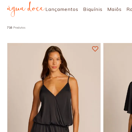
Lançamentos
Biquínis
Maiôs
R
716
Produtos