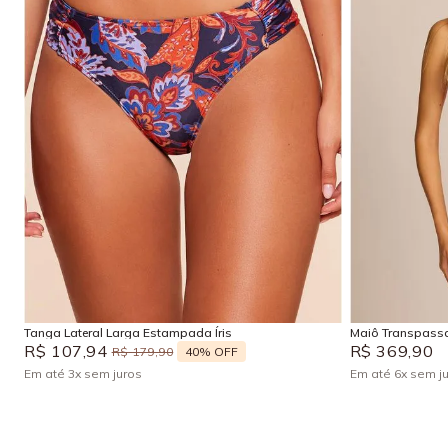
P
M
P
M
Adicionar na sacola
Tanga Lateral Larga Estampada Íris
Maiô Transpass
R$
107
,
94
R$
369
,
90
40%
OFF
R$
179
,
90
Em até
3
x
sem juros
Em até
6
x
sem j