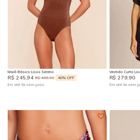
P
M
G
GG
P
Adicionar na sacola
Maiô Básico Lisos Sereno
Vestido Curto Li
R$
245
,
94
R$
279
,
90
40%
OFF
R$
409
,
90
Em até
6
x
sem juros
Em até
6
x
sem j