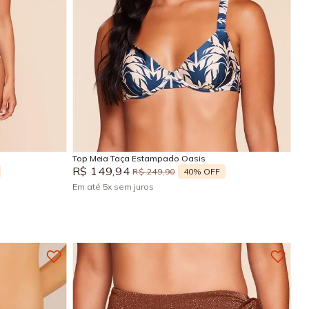
GG
P
M
G
GG
Adicionar na sacola
Top Meia Taça Estampado Oasis
R$
149
,
94
40%
OFF
R$
249
,
90
Em até
5
x
sem juros