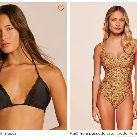
P
M
G
GG
G
GG
E
Adicionar na sacola
Adicionar na sacola
ffle Lisos
Maiô Transpassado Estampado Hon