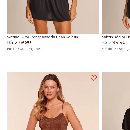
P
M
G
GG
P
Adicionar na sacola
Vestido Curto Transpassado Lisos Saídas
Kaftan Básico L
R$
279
,
90
R$
299
,
90
Em até
6
x
sem juros
Em até
6
x
sem j
+
4