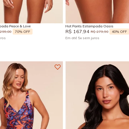
M
P
M
G
Adicionar na sacola
Adicionar na sacola
pada Peace & Love
Hot Pants Estampada Oasis
R$
167
,
94
70%
OFF
40%
OFF
299
,
00
R$
279
,
90
uros
Em até
5
x
sem juros