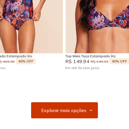
G
GG
EG
P
M
G
Adicionar na sacola
Adicionar na sacola
do Estampado Íris
Top Meia Taça Estampado Íris
R$
149
,
94
40%
OFF
40%
OFF
$
409
,
90
R$
249
,
90
uros
Em até
5
x
sem juros