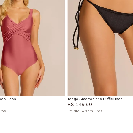
G
GG
EG
PP
P
M
G
Adicionar na sacola
Adicionar na sacola
ado Lisos
Tanga Amarradinha Ruffle Lisos
R$
149
,
90
uros
Em até
5
x
sem juros
+
1