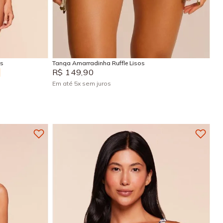
PP
P
M
G
GG
Adicionar na sacola
is
Tanga Amarradinha Ruffle Lisos
R$
149
,
90
Em até
5
x
sem juros