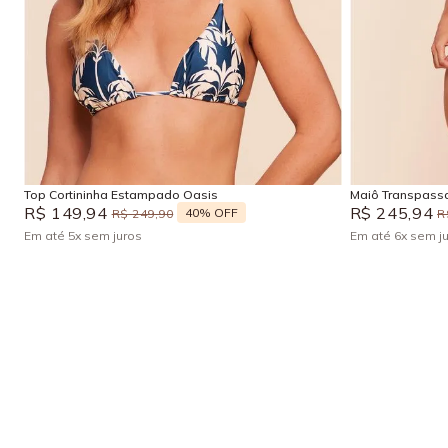
G
GG
P
M
Adicionar na sacola
Top Cortininha Estampado Oasis
Maiô Transpassa
R$
149
,
94
R$
245
,
94
40%
OFF
R$
249
,
90
R
Em até
5
x
sem juros
Em até
6
x
sem j