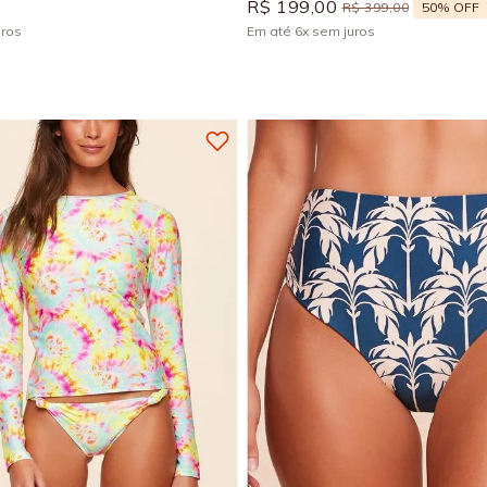
R$
199
,
00
50%
OFF
R$
399
,
00
uros
Em até
6
x
sem juros
+
1