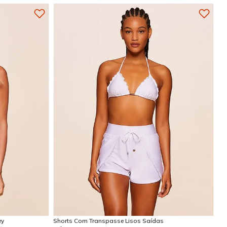
G
G
P
M
Adicionar na sacola
ey
Shorts Com Transpasse Lisos Saídas