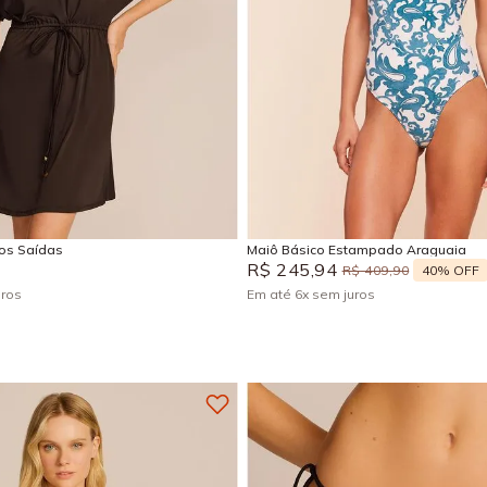
M
G
GG
P
M
G
Adicionar na sacola
Adicionar na sacola
sos Saídas
Maiô Básico Estampado Araguaia
R$
245
,
94
40%
OFF
R$
409
,
90
uros
Em até
6
x
sem juros
+
4