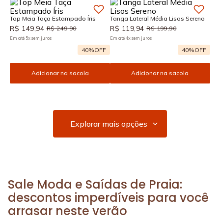
Top Meia Taça Estampado Íris
Tanga Lateral Média Lisos Sereno
R$
149
,
94
R$
119
,
94
R$
249
,
90
R$
199
,
90
Em até
5
x
sem juros
Em até
4
x
sem juros
40%
OFF
40%
OFF
Adicionar na sacola
Adicionar na sacola
Sale Moda e Saídas de Praia:
descontos imperdíveis para você
arrasar neste verão