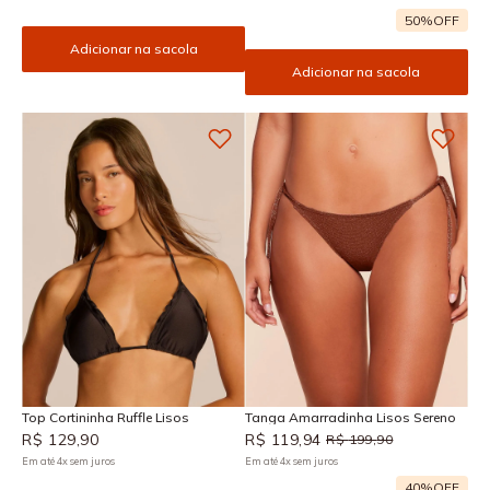
50%
OFF
Adicionar na sacola
Adicionar na sacola
Top Cortininha Ruffle Lisos
Tanga Amarradinha Lisos Sereno
R$
129
,
90
R$
119
,
94
R$
199
,
90
Em até
4
x
sem juros
Em até
4
x
sem juros
40%
OFF