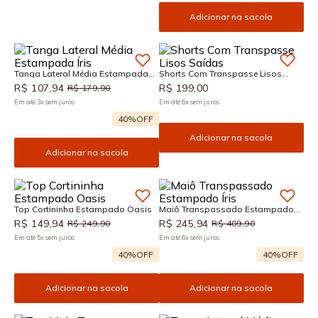
Adicionar na sacola
Tanga Lateral Média Estampada
Shorts Com Transpasse Lisos
Íris
Saídas
R$
107
,
94
R$
199
,
00
R$
179
,
90
Em até
3
x
sem juros
Em até
6
x
sem juros
40%
OFF
Adicionar na sacola
Adicionar na sacola
Top Cortininha Estampado Oasis
Maiô Transpassado Estampado
Íris
R$
149
,
94
R$
245
,
94
R$
249
,
90
R$
409
,
90
Em até
5
x
sem juros
Em até
6
x
sem juros
40%
OFF
40%
OFF
Adicionar na sacola
Adicionar na sacola