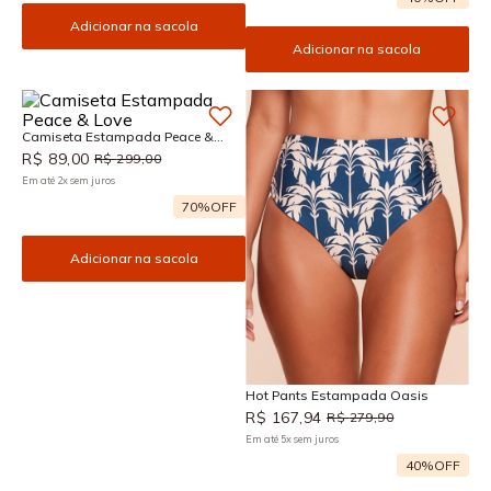
Adicionar na sacola
Adicionar na sacola
Camiseta Estampada Peace &
Love
R$
89
,
00
R$
299
,
00
Em até
2
x
sem juros
70%
OFF
Adicionar na sacola
Hot Pants Estampada Oasis
R$
167
,
94
R$
279
,
90
Em até
5
x
sem juros
40%
OFF