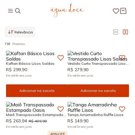
Relevância
716
Produtos
Kaftan Básico Lisos Saídas
Vestido Curto Transpassado Lisos
Saídas
R$
299
,
90
R$
279
,
90
Em até
6
x
sem juros
Em até
6
x
sem juros
Adicionar na sacola
Adicionar na sacola
Maiô Transpassado Estampado
Tanga Amarradinha Ruffle Lisos
Oasis
R$
263
,
94
R$
149
,
90
R$
439
,
90
Em até
6
x
sem juros
Em até
5
x
sem juros
40%
OFF