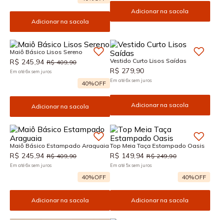
Adicionar na sacola
Adicionar na sacola
Maiô Básico Lisos Sereno
Vestido Curto Lisos Saídas
R$
245
,
94
R$
409
,
90
R$
279
,
90
Em até
6
x
sem juros
Em até
6
x
sem juros
40%
OFF
Adicionar na sacola
Adicionar na sacola
Maiô Básico Estampado Araguaia
Top Meia Taça Estampado Oasis
R$
245
,
94
R$
149
,
94
R$
409
,
90
R$
249
,
90
Em até
6
x
sem juros
Em até
5
x
sem juros
40%
OFF
40%
OFF
Adicionar na sacola
Adicionar na sacola