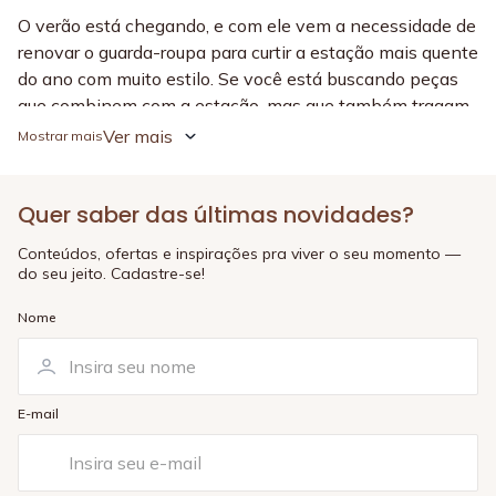
O verão está chegando, e com ele vem a necessidade de
renovar o guarda-roupa para curtir a estação mais quente
do ano com muito estilo. Se você está buscando peças
que combinem com a estação, mas que também tragam
conforto e elegância, a
Sale Moda e Saídas
da Água
Ver mais
Doce é a oportunidade que você esperava! Nossa
coleção está recheada de descontos imperdíveis, para
Quer saber das últimas novidades?
que você possa garantir seus looks favoritos sem pesar
no bolso.
Conteúdos, ofertas e inspirações pra viver o seu momento —
do seu jeito. Cadastre-se!
Com a nossa
promoção de moda e saídas
, você pode
renovar seu visual de verão com peças que vão te
Nome
acompanhar em momentos de lazer, praia ou piscina, e
até em passeios informais no final de tarde. Se você
ama peças que combinam design moderno com tecidos
leves e confortáveis, você vai adorar as opções
E-mail
disponíveis. Fique de olho nas ofertas e aproveite para
garantir o seu look para a estação!