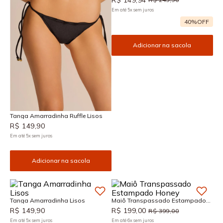
Em até
5
x
sem juros
40%
OFF
Adicionar na sacola
Tanga Amarradinha Ruffle Lisos
R$
149
,
90
Em até
5
x
sem juros
Adicionar na sacola
Tanga Amarradinha Lisos
Maiô Transpassado Estampado
Honey
R$
149
,
90
R$
199
,
00
R$
399
,
00
Em até
5
x
sem juros
Em até
6
x
sem juros