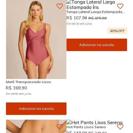
Tanga Lateral Larga Estampada
Íris
R$
107
,
94
R$
179
,
90
Em até
3
x
sem juros
40%
OFF
Adicionar na sacola
Maiô Transpassado Lisos
R$
369
,
90
Em até
6
x
sem juros
Adicionar na sacola
Hot Pants Lisos Sereno
R$
149
,
94
R$
249
,
90