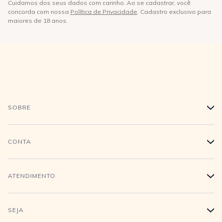
Cuidamos dos seus dados com carinho. Ao se cadastrar, você
concorda com nossa
Política de Privacidade
. Cadastro exclusivo para
maiores de 18 anos.
SOBRE
+
História
CONTA
+
Trabalhe conosco
Login
ATENDIMENTO
+
Conecte-se
Minha Conta
Compra Segura
SEJA
+