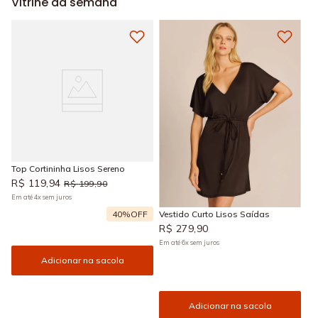
Vitrine da semana
Top Cortininha Lisos Sereno
R$
119
,
94
R$
199
,
90
Em até
4
x
sem juros
40%
OFF
Vestido Curto Lisos Saídas
R$
279
,
90
Em até
6
x
sem juros
Adicionar na sacola
Adicionar na sacola