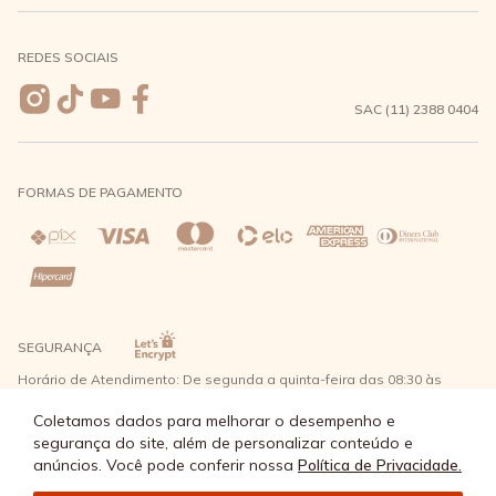
Meus pedidos
Formas de Pagamento
Seja uma revendedora
REDES SOCIAIS
Wishlist
Entrega e Frete
SAC (11) 2388 0404
Trocas e Devoluções
FORMAS DE PAGAMENTO
Direito de Arrependimento
Política de Privacidade
Regras promocionais
SEGURANÇA
Horário de Atendimento: De segunda a quinta-feira das 08:30 às
17:30 e sexta-feira até as 16:30, exceto feriados - Rua Alpont, 428
nível 2 - Bairro Capuava Mauá - São Paulo, CEP: 09380-115 - Água
Coletamos dados para melhorar o desempenho e
Doce Comércio de Roupas e Acessórios Ltda - CNPJ: 57.484.768/0064-
segurança do site, além de personalizar conteúdo e
89
anúncios. Você pode conferir nossa
Política de Privacidade.
© Água Doce 2026 - Todos os direitos reservados