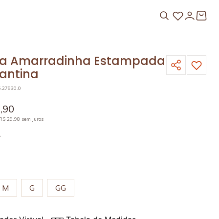
a Amarradinha Estampada
antina
5.27930.0
9
,
90
R$
29
,
98
sem juros
A
M
G
GG