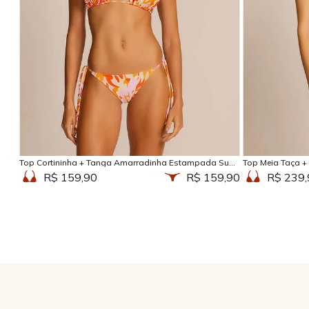
Adicionar na sacola
Top Cortininha + Tanga Amarradinha Estampada Sun
Top Meia Taça +
Kissed
Kissed
R$ 159,90
R$ 159,90
R$ 239,