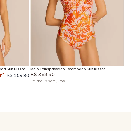
P
M
G
GG
EG
Adicionar na sacola
ada Sun Kissed
Maiô Transpassado Estampado Sun Kissed
R$
369
,
90
R$ 159,90
Em até
6
x
sem juros