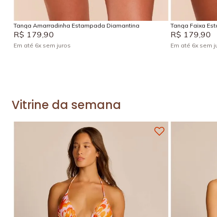
Adicionar na sacola
Tanga Amarradinha Estampada Diamantina
Tanga Faixa Es
R$
179
,
90
R$
179
,
90
Em até
6
x
sem juros
Em até
6
x
sem j
Vitrine da semana