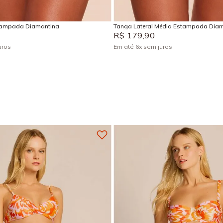
Adicionar na sacola
Adicionar na sacola
tampada Diamantina
Tanga Lateral Média Estampada Dia
R$
179
,
90
uros
Em até
6
x
sem juros