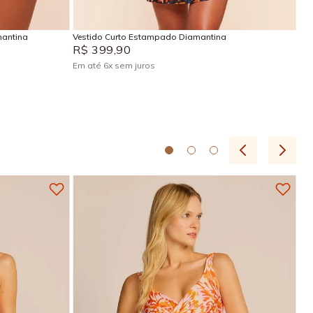
Adicionar na sacola
mantina
Vestido Curto Estampado Diamantina
R$
399
,
90
Em até
6
x
sem juros