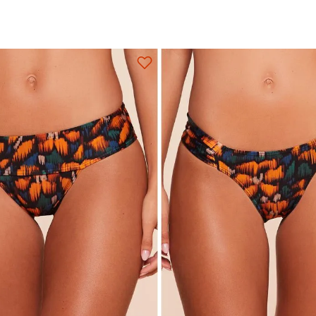
M
G
GG
EG
P
M
G