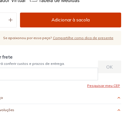
ador Virtual
Tabela de Medidas
Adicionar à sacola
Se apaixonou por essa peça?
Compartilhe como dica de presente
ça
evoluções