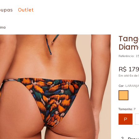
oupas
Outlet
ina
Tang
Diam
Referência
:
1
R$
17
Em até
6
x de
Cor
:
LARANJ
Tamanho
:
P
P