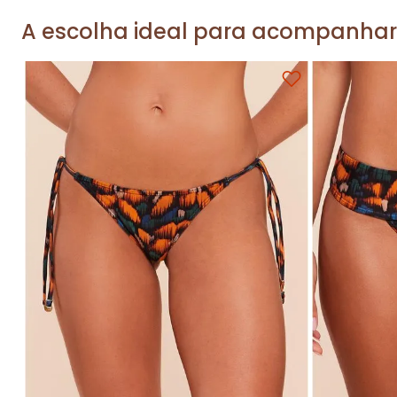
A escolha ideal para acompanhar
P
M
G
GG
P