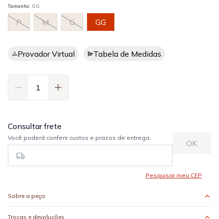
Tamanho
:
GG
P
M
G
GG
Provador Virtual
Tabela de Medidas
Sobre a peça
Trocas e devoluções