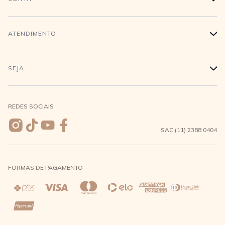
Trabalhe conosco
Login
ATENDIMENTO
+
Conecte-se
Minha Conta
Compra Segura
SEJA
+
Meus pedidos
Formas de Pagamento
Seja uma revendedora
REDES SOCIAIS
Wishlist
Entrega e Frete
SAC (11) 2388 0404
Trocas e Devoluções
FORMAS DE PAGAMENTO
Direito de Arrependimento
Política de Privacidade