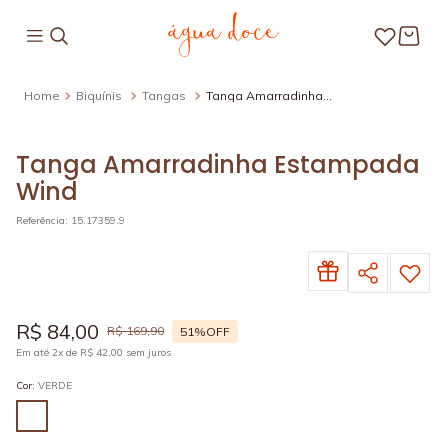
Biquínis
Tangas
Tanga Amarradinha
Estampada Wind
Tanga Amarradinha Estampada
Wind
Referência
:
15.17359.9
R$
84
,
00
R$
169
,
90
51%
OFF
Em até
2
x de
R$
42
,
00
sem juros
Cor
:
VERDE