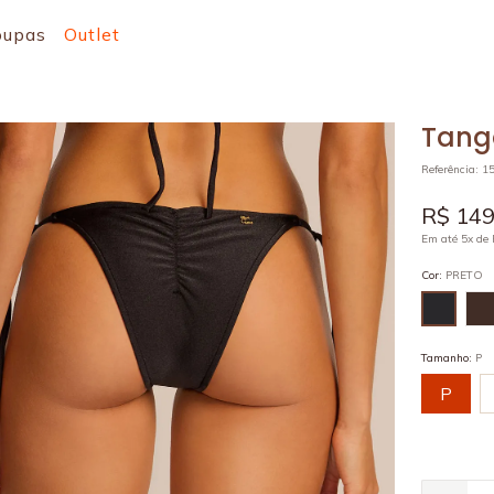
oupas
Outlet
Tang
Referência
:
1
R$
14
Em até
5
x de
Cor
:
PRETO
Tamanho
:
P
P