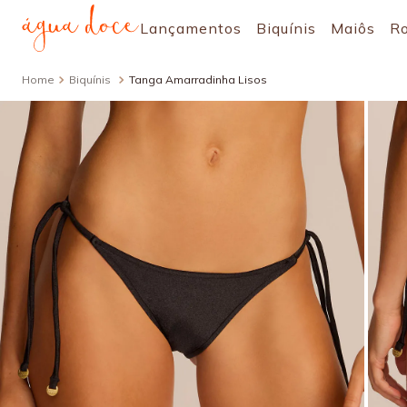
Lançamentos
Biquínis
Maiôs
R
Biquínis
Tanga Amarradinha Lisos