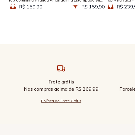
Top Cortininha + Tanga Amarradinha Estampada Sun
Top Meia Taça +
Kissed
Kissed
R$ 159,90
R$ 159,90
R$ 239,
Frete grátis
Nas compras acima de R$ 269,99
Parcel
Política do Frete Grátis