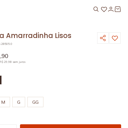
a Amarradinha Lisos
5.28505.0
9
,
90
R$
29
,
98
sem juros
M
G
GG