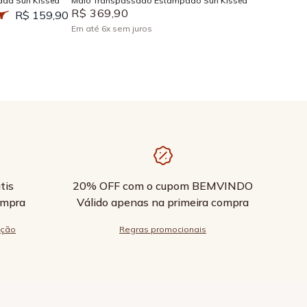
ada Sun Kissed
Maiô Transpassado Estampado Sun Kissed
R$
369
,
90
R$ 159,90
Em até
6
x
sem juros
tis
20% OFF com o cupom BEMVINDO
ompra
Válido apenas na primeira compra
ução
Regras promocionais