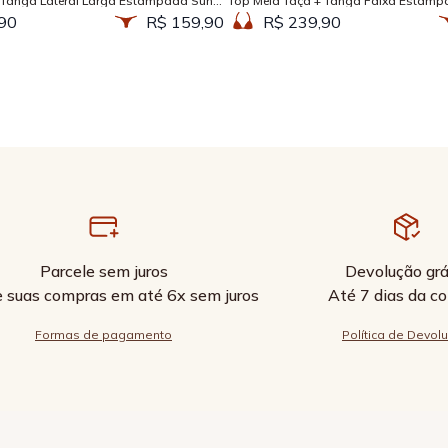
 Tanga Lateral Larga Estampada Sun
Top Meia Taça + Tanga Faixa Estamp
90
R$ 159,90
R$ 239,90
Parcele sem juros
Devolução grá
e suas compras em até 6x sem juros
Até 7 dias da c
Formas de pagamento
Política de Devol