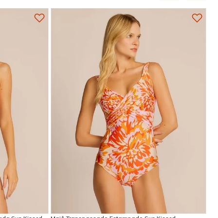
P
M
G
GG
EG
Adicionar na sacola