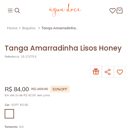
Biquínis
Tanga Amarradinha
Lisos Honey
Tanga Amarradinha Lisos Honey
Referência
:
15.17375.9
R$
84
,
00
R$
169
,
90
51%
OFF
Em até
2
x de
R$
42
,
00
sem juros
Cor
:
SOFT ROSE
Tamanho
:
GG