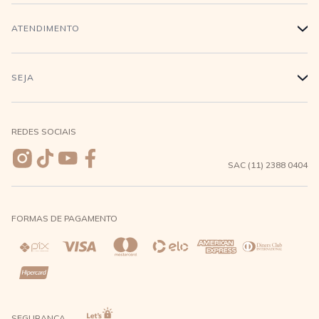
Trabalhe conosco
Login
ATENDIMENTO
+
Conecte-se
Minha Conta
Compra Segura
SEJA
+
Meus pedidos
Formas de Pagamento
Seja uma revendedora
REDES SOCIAIS
Wishlist
Entrega e Frete
SAC (11) 2388 0404
Trocas e Devoluções
FORMAS DE PAGAMENTO
Direito de Arrependimento
Política de Privacidade
Regras promocionais
SEGURANÇA