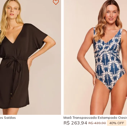
M
G
GG
P
M
EG
Adicionar na sacola
Adicionar na sacola
sos Saídas
Maiô Transpassado Estampado Oasi
R$
263
,
94
40%
OFF
R$
439
,
90