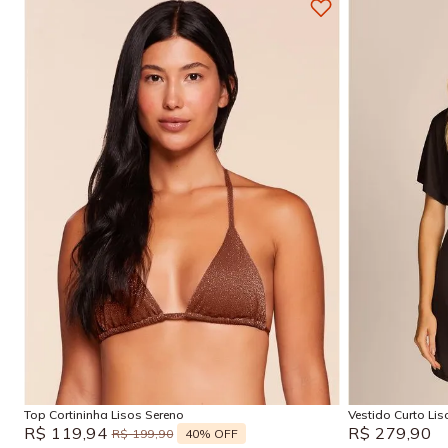
P
M
G
GG
P
Adicionar na sacola
Top Cortininha Lisos Sereno
Vestido Curto Li
R$
119
,
94
R$
279
,
90
40%
OFF
R$
199
,
90