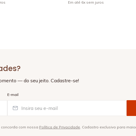
ros
Em até
6
x
sem juros
+
4
dades?
momento — do seu jeito. Cadastre-se!
E-mail
ê concorda com nossa
Política de Privacidade
. Cadastro exclusivo para maio