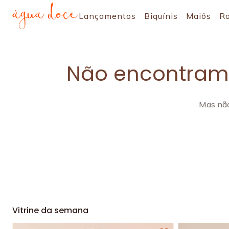
Lançamentos
Biquínis
Maiôs
R
Não encontramo
Mas não
Vitrine da semana