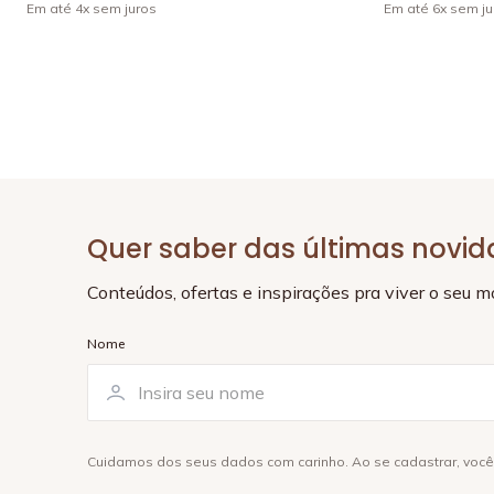
Em até
4
x
sem juros
Em até
6
x
sem ju
Quer saber das últimas novi
Conteúdos, ofertas e inspirações pra viver o seu 
Nome
Cuidamos dos seus dados com carinho. Ao se cadastrar, voc